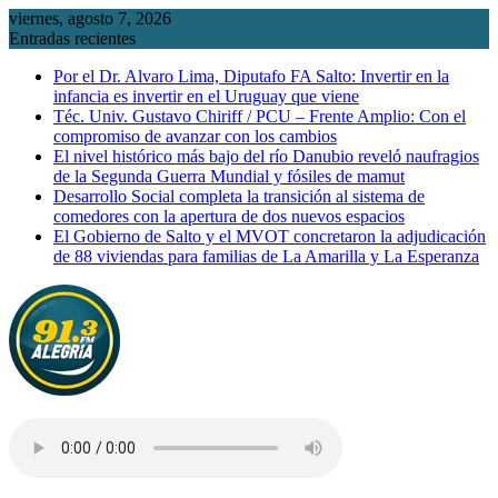
Saltar
viernes, agosto 7, 2026
al
Entradas recientes
contenido
Por el Dr. Alvaro Lima, Diputafo FA Salto: Invertir en la
infancia es invertir en el Uruguay que viene
Téc. Univ. Gustavo Chiriff / PCU – Frente Amplio: Con el
compromiso de avanzar con los cambios
El nivel histórico más bajo del río Danubio reveló naufragios
de la Segunda Guerra Mundial y fósiles de mamut
Desarrollo Social completa la transición al sistema de
comedores con la apertura de dos nuevos espacios
El Gobierno de Salto y el MVOT concretaron la adjudicación
de 88 viviendas para familias de La Amarilla y La Esperanza