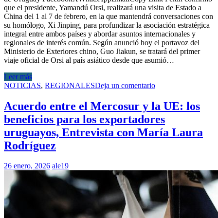
que el presidente, Yamandú Orsi, realizará una visita de Estado a
China del 1 al 7 de febrero, en la que mantendrá conversaciones con
su homólogo, Xi Jinping, para profundizar la asociación estratégica
integral entre ambos países y abordar asuntos internacionales y
regionales de interés común. Según anunció hoy el portavoz del
Ministerio de Exteriores chino, Guo Jiakun, se tratará del primer
viaje oficial de Orsi al país asiático desde que asumió…
Leer más
NOTICIAS
,
REGIONALES
Deja un comentario
Acuerdo entre el Mercosur y la UE: los
beneficios para los exportadores
uruguayos, Entrevista con María Laura
Rodríguez
26 enero, 2026
ale19