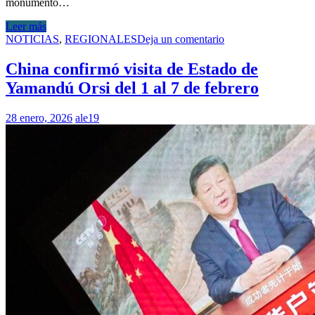
monumento…
Leer más
NOTICIAS
,
REGIONALES
Deja un comentario
China confirmó visita de Estado de
Yamandú Orsi del 1 al 7 de febrero
28 enero, 2026
ale19