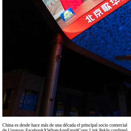
China es desde hace más de una década el principal socio comercial
de Uruguay FacebookXWhatsAppEmailCopy Link Pekín confirmó