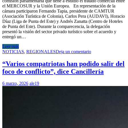
comisión parlamentaria que tiene a estudio el tratado comercial entre
el MERCOSUR y la Unión Europea. En representación de la
cámara participaron Fernando Tapia, presidente de CAMTUR
(Asociación Turística de Colonia), Carlos Pera (AUDAVI), Horacio
Díaz (Liga de Punta del Este) y Andrés Zanatta (Centro de Hoteles
de Punta del Este). Durante la comparecencia, la delegación
presentó la visión del sector privado turístico sobre el acuerdo y
entregó un…
Leer más
NOTICIAS
,
REGIONALES
Deja un comentario
“Varios compatriotas han podido salir del
foco de conflicto”, dice Cancillería
6 marzo, 2026
ale19