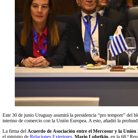
Este 30 de junio Uruguay asumirá la presidencia “pro tempore” del blo
interino de comercio con la Unión Europea. A esto, añadió la profundi
La firma del
Acuerdo de Asociación entre el Mercosur y la Unió
el ministro de
Relaciones Exteriores
,
Mario Lubetkin,
en la 68.ª Reu