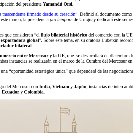
cipación del presidente
Yamandú Orsi
.
s trascendente firmado desde su creación”
. Definió al documento como 
 este marco, la presidencia
pro tempore
de Uruguay dedicará este semes
les que consideren “el
flujo bilaterial histórico
del comercio con la UE”,
exportadora global
”. Sobre este tema, en su oratoria Lubetkin record
ortador bilateral
.
omercio entre Mercosur y la UE
, que se desarrollará en diciembre 
 Ambas instancias se realizarán en el marco de la Cumbre del Mercosur e
na “oportunidad estratégica única” que dependerá de las negociaciones 
logo del Mercosur con
India
,
Vietnam
y
Japón
, instancias de intercam
,
Ecuador
y
Colombia
.