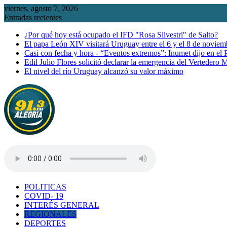
Saltar
viernes, agosto 7, 2026
al
Entradas recientes
contenido
¿Por qué hoy está ocupado el IFD "Rosa Silvestri" de Salto?
El papa León XIV visitará Uruguay entre el 6 y el 8 de noviem
Casi con fecha y hora - “Eventos extremos”: Inumet dijo en el
Edil Julio Flores solicitó declarar la emergencia del Vertedero 
El nivel del río Uruguay alcanzó su valor máximo
POLITICAS
COVID- 19
INTERÉS GENERAL
REGIONALES
DEPORTES