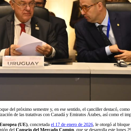
que del próximo semestre y, en ese sentido, el canciller destacó, como 
zación de las tratativas con Canadá y Emiratos Árabes, así como el impu
n Europea (UE)
, concretada
el 17 de enero de 2026
, le otorgó al bloque
nión del
Consejo del Mercado Común
, que se desarrolla este lunes 