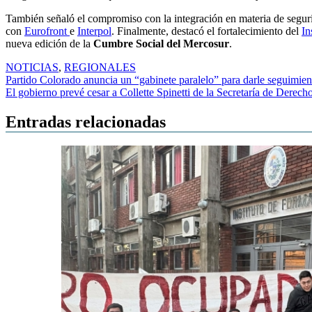
También señaló el compromiso con la integración en materia de segurid
con
Eurofront
e
Interpol
. Finalmente, destacó el fortalecimiento del
In
nueva edición de la
Cumbre Social del Mercosur
.
NOTICIAS
,
REGIONALES
Navegación
Partido Colorado anuncia un “gabinete paralelo” para darle seguimiento 
El gobierno prevé cesar a Collette Spinetti de la Secretaría de Dere
de
entradas
Entradas relacionadas