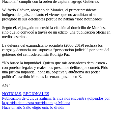
Nacional” cumplir con la orden de captura, agregó Gutiérrez.
Wilfredo Chávez, abogado de Morales, el primer presidente
indígena del país, adelantó el viernes que no acudirían ni su
protegido ni sus defensores porque no habían “sido notificados”.
Según él, el juzgado no envió la citación al domicilio de Morales,
sino que lo convocó a través de un edicto, una publicación oficial en
medios escritos.
La defensa del exmandatario socialista (2006-2019) rechaza los
cargos y denuncia una supuesta “persecución judicial” por parte del
gobierno del centroderechista Rodrigo Paz.
“No busco la impunidad. Quiero que mis acusadores demuestren -
con pruebas legales y reales- los presuntos delitos que cometí. Pido
una justicia imparcial, honesta, objetiva y autónoma del poder
político”, escribió Morales la semana pasada en X.
AFP
NOTICIAS
,
REGIONALES
Navegación
Publicación de Quique Zuliani: la vida nos encuentra golpeados por
la partida de nuestra querida amiga Malena
de
Hace un año Salto eligió unir, lo dividir
entradas