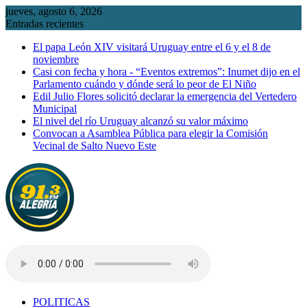
Saltar
jueves, agosto 6, 2026
al
Entradas recientes
contenido
El papa León XIV visitará Uruguay entre el 6 y el 8 de
noviembre
Casi con fecha y hora - “Eventos extremos”: Inumet dijo en el
Parlamento cuándo y dónde será lo peor de El Niño
Edil Julio Flores solicitó declarar la emergencia del Vertedero
Municipal
El nivel del río Uruguay alcanzó su valor máximo
Convocan a Asamblea Pública para elegir la Comisión
Vecinal de Salto Nuevo Este
POLITICAS