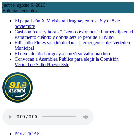
Saltar
jueves, agosto 6, 2026
al
Entradas recientes
contenido
El papa León XIV visitará Uruguay entre el 6 y el 8 de
noviembre
Casi con fecha y hora - “Eventos extremos”: Inumet dijo en el
Parlamento cuándo y dónde será lo peor de El Niño
Edil Julio Flores solicitó declarar la emergencia del Vertedero
Municipal
El nivel del río Uruguay alcanzó su valor máximo
Convocan a Asamblea Pública para elegir la Comisión
Vecinal de Salto Nuevo Este
POLITICAS