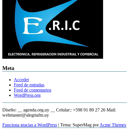
Meta
Acceder
Feed de entradas
Feed de comentarios
WordPress.org
Diseño: __ agenda.org.uy __ Celular:: +598 91 89 27 26 Mail:
webmaster@alegriafm.uy
Funciona gracias a WordPress
|
Tema: SuperMag por
Acme Themes