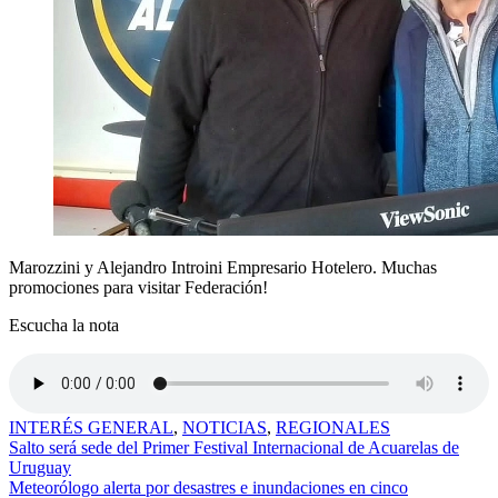
Marozzini y Alejandro Introini Empresario Hotelero. Muchas
promociones para visitar Federación!
Escucha la nota
INTERÉS GENERAL
,
NOTICIAS
,
REGIONALES
Navegación
Salto será sede del Primer Festival Internacional de Acuarelas de
Uruguay
de
Meteorólogo alerta por desastres e inundaciones en cinco