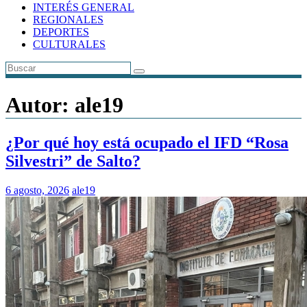
INTERÉS GENERAL
REGIONALES
DEPORTES
CULTURALES
Autor:
ale19
¿Por qué hoy está ocupado el IFD “Rosa
Silvestri” de Salto?
6 agosto, 2026
ale19