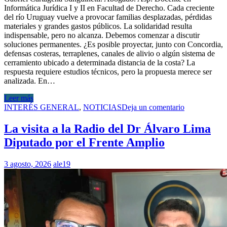
Informática Jurídica I y II en Facultad de Derecho. Cada creciente
del río Uruguay vuelve a provocar familias desplazadas, pérdidas
materiales y grandes gastos públicos. La solidaridad resulta
indispensable, pero no alcanza. Debemos comenzar a discutir
soluciones permanentes. ¿Es posible proyectar, junto con Concordia,
defensas costeras, terraplenes, canales de alivio o algún sistema de
cerramiento ubicado a determinada distancia de la costa? La
respuesta requiere estudios técnicos, pero la propuesta merece ser
analizada. En…
Leer más
INTERÉS GENERAL
,
NOTICIAS
Deja un comentario
La visita a la Radio del Dr Álvaro Lima
Diputado por el Frente Amplio
3 agosto, 2026
ale19