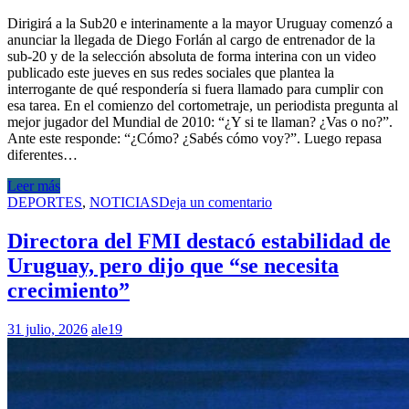
Dirigirá a la Sub20 e interinamente a la mayor Uruguay comenzó a
anunciar la llegada de Diego Forlán al cargo de entrenador de la
sub-20 y de la selección absoluta de forma interina con un video
publicado este jueves en sus redes sociales que plantea la
interrogante de qué respondería si fuera llamado para cumplir con
esa tarea. En el comienzo del cortometraje, un periodista pregunta al
mejor jugador del Mundial de 2010: “¿Y si te llaman? ¿Vas o no?”.
Ante este responde: “¿Cómo? ¿Sabés cómo voy?”. Luego repasa
diferentes…
Leer más
DEPORTES
,
NOTICIAS
Deja un comentario
Directora del FMI destacó estabilidad de
Uruguay, pero dijo que “se necesita
crecimiento”
31 julio, 2026
ale19