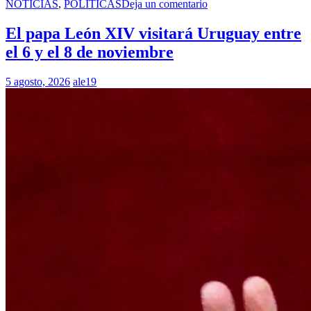
NOTICIAS
,
POLITICAS
Deja un comentario
El papa León XIV visitará Uruguay entre
el 6 y el 8 de noviembre
5 agosto, 2026
ale19