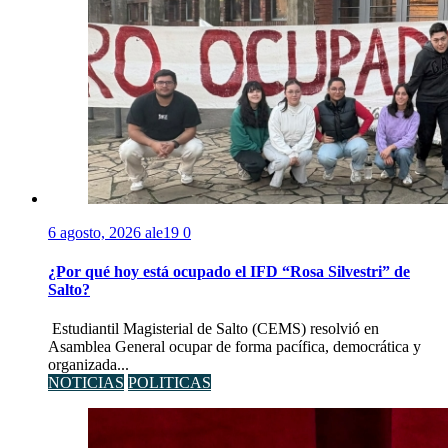
6 agosto, 2026
ale19
0
¿Por qué hoy está ocupado el IFD “Rosa Silvestri” de
Salto?
Estudiantil Magisterial de Salto (CEMS) resolvió en
Asamblea General ocupar de forma pacífica, democrática y
organizada...
NOTICIAS
POLITICAS