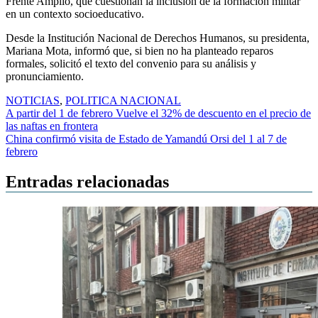
Frente Amplio, que cuestionan la inclusión de la formación militar
en un contexto socioeducativo.
Desde la Institución Nacional de Derechos Humanos, su presidenta,
Mariana Mota, informó que, si bien no ha planteado reparos
formales, solicitó el texto del convenio para su análisis y
pronunciamiento.
NOTICIAS
,
POLITICA NACIONAL
Navegación
A partir del 1 de febrero Vuelve el 32% de descuento en el precio de
las naftas en frontera
de
China confirmó visita de Estado de Yamandú Orsi del 1 al 7 de
entradas
febrero
Entradas relacionadas