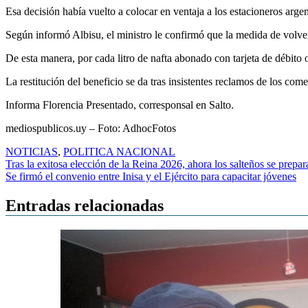
Esa decisión había vuelto a colocar en ventaja a los estacioneros argen
Según informó Albisu, el ministro le confirmó que la medida de volver 
De esta manera, por cada litro de nafta abonado con tarjeta de débito
La restitución del beneficio se da tras insistentes reclamos de los come
Informa Florencia Presentado, corresponsal en Salto.
mediospublicos.uy – Foto: AdhocFotos
NOTICIAS
,
POLITICA NACIONAL
Navegación
Tras la exitosa elección de la Reina 2026, ahora los salteños se prepar
Se firmó el convenio entre Inisa y el Ejército para capacitar jóvenes
de
entradas
Entradas relacionadas