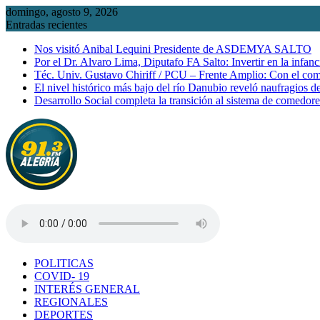
Saltar
domingo, agosto 9, 2026
al
Entradas recientes
contenido
Nos visitó Anibal Lequini Presidente de ASDEMYA SALTO
Por el Dr. Alvaro Lima, Diputafo FA Salto: Invertir en la infanc
Téc. Univ. Gustavo Chiriff / PCU – Frente Amplio: Con el co
El nivel histórico más bajo del río Danubio reveló naufragios 
Desarrollo Social completa la transición al sistema de comedor
POLITICAS
COVID- 19
INTERÉS GENERAL
REGIONALES
DEPORTES