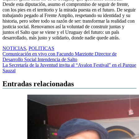
Desde esta diputación, asumo el compromiso de seguir de frente,
con los pies en el territorio y la mirada puesta en el futuro. De seguir
trabajando pegado al Frente Amplio, respetando su identidad y su
historia, pero sobre todo su razón de ser: transformar la realidad con
justicia social. Renovamos así la voluntad de construir juntas y
juntos el Salto que se viene y el Uruguay del futuro: un país
desarrollado, más justo y solidario, donde nadie quede atrás.
NOTICIAS
,
POLITICAS
Navegación
Comunicación en vivo con Facundo Marziotte Director de
Desarrollo Social Intendencia de Salto
de
La Secretaría de la Juventud invita al “Avalon Festival” en el Parque
entradas
Sauzal
Entradas relacionadas