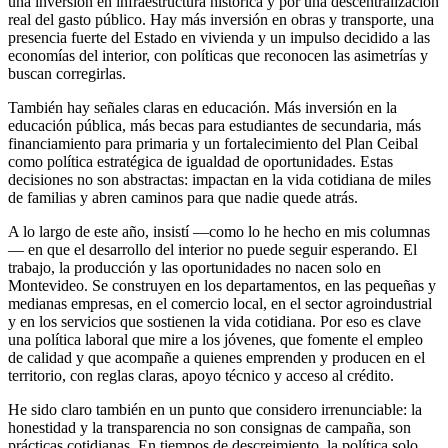
una inversión en infraestructura histórica y por una descentralización
real del gasto público. Hay más inversión en obras y transporte, una
presencia fuerte del Estado en vivienda y un impulso decidido a las
economías del interior, con políticas que reconocen las asimetrías y
buscan corregirlas.
También hay señales claras en educación. Más inversión en la
educación pública, más becas para estudiantes de secundaria, más
financiamiento para primaria y un fortalecimiento del Plan Ceibal
como política estratégica de igualdad de oportunidades. Estas
decisiones no son abstractas: impactan en la vida cotidiana de miles
de familias y abren caminos para que nadie quede atrás.
A lo largo de este año, insistí —como lo he hecho en mis columnas
— en que el desarrollo del interior no puede seguir esperando. El
trabajo, la producción y las oportunidades no nacen solo en
Montevideo. Se construyen en los departamentos, en las pequeñas y
medianas empresas, en el comercio local, en el sector agroindustrial
y en los servicios que sostienen la vida cotidiana. Por eso es clave
una política laboral que mire a los jóvenes, que fomente el empleo
de calidad y que acompañe a quienes emprenden y producen en el
territorio, con reglas claras, apoyo técnico y acceso al crédito.
He sido claro también en un punto que considero irrenunciable: la
honestidad y la transparencia no son consignas de campaña, son
prácticas cotidianas. En tiempos de descreimiento, la política solo