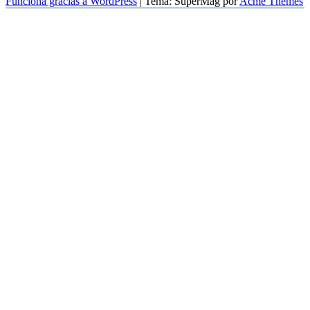
Funciona gracias a WordPress
|
Tema: SuperMag por
Acme Themes