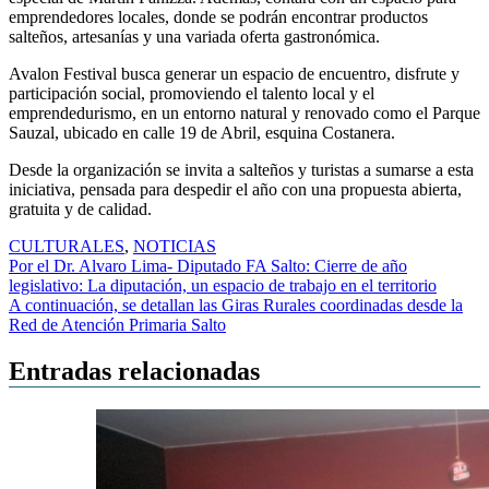
emprendedores locales, donde se podrán encontrar productos
salteños, artesanías y una variada oferta gastronómica.
Avalon Festival busca generar un espacio de encuentro, disfrute y
participación social, promoviendo el talento local y el
emprendedurismo, en un entorno natural y renovado como el Parque
Sauzal, ubicado en calle 19 de Abril, esquina Costanera.
Desde la organización se invita a salteños y turistas a sumarse a esta
iniciativa, pensada para despedir el año con una propuesta abierta,
gratuita y de calidad.
CULTURALES
,
NOTICIAS
Navegación
Por el Dr. Alvaro Lima- Diputado FA Salto: Cierre de año
legislativo: La diputación, un espacio de trabajo en el territorio
de
A continuación, se detallan las Giras Rurales coordinadas desde la
entradas
Red de Atención Primaria Salto
Entradas relacionadas