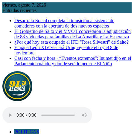
Saltar
viernes, agosto 7, 2026
al
Entradas recientes
contenido
Desarrollo Social completa la transición al sistema de
comedores con la apertura de dos nuevos espacios
El Gobierno de Salto y el MVOT concretaron la adjudicación
de 88 viviendas para familias de La Amarilla y La Esperanza
¿Por qué hoy está ocupado el IFD "Rosa Silvestri" de Salto?
El papa León XIV visitará Uruguay entre el 6 y el 8 de
noviembre
Casi con fecha y hora - “Eventos extremos”: Inumet dijo en el
Parlamento cuándo y dónde será lo peor de El Niño
POLITICAS