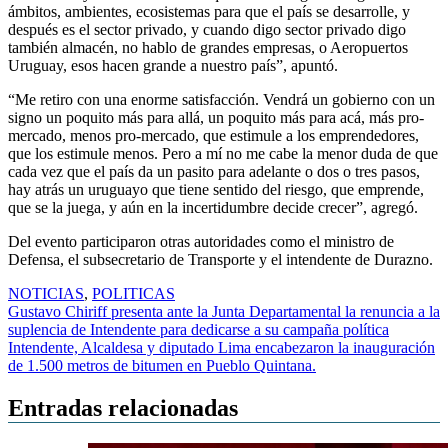
ámbitos, ambientes, ecosistemas para que el país se desarrolle, y
después es el sector privado, y cuando digo sector privado digo
también almacén, no hablo de grandes empresas, o Aeropuertos
Uruguay, esos hacen grande a nuestro país”, apuntó.
“Me retiro con una enorme satisfacción. Vendrá un gobierno con un
signo un poquito más para allá, un poquito más para acá, más pro-
mercado, menos pro-mercado, que estimule a los emprendedores,
que los estimule menos. Pero a mí no me cabe la menor duda de que
cada vez que el país da un pasito para adelante o dos o tres pasos,
hay atrás un uruguayo que tiene sentido del riesgo, que emprende,
que se la juega, y aún en la incertidumbre decide crecer”, agregó.
Del evento participaron otras autoridades como el ministro de
Defensa, el subsecretario de Transporte y el intendente de Durazno.
NOTICIAS
,
POLITICAS
Navegación
Gustavo Chiriff presenta ante la Junta Departamental la renuncia a la
suplencia de Intendente para dedicarse a su campaña política
de
Intendente, Alcaldesa y diputado Lima encabezaron la inauguración
entradas
de 1.500 metros de bitumen en Pueblo Quintana.
Entradas relacionadas