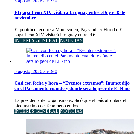
5 agosto, 2026
ale19
0
El papa León XIV visitará Uruguay entre el 6 y el 8 de
noviembre
El pontífice recorrerá Montevideo, Paysandú y Florida. El
papa León XIV visitará Uruguay entre el 6...
INTERÉS GENERAL
NOTICIAS
5 agosto, 2026
ale19
0
Casi con fecha y hora – “Eventos extremos”: Inumet dijo
en el Parlamento cuándo y dónde será lo peor de El Niño
La presidenta del organismo explicó que el país afrontará el
pico máximo del fenómeno en los...
INTERÉS GENERAL
NOTICIAS