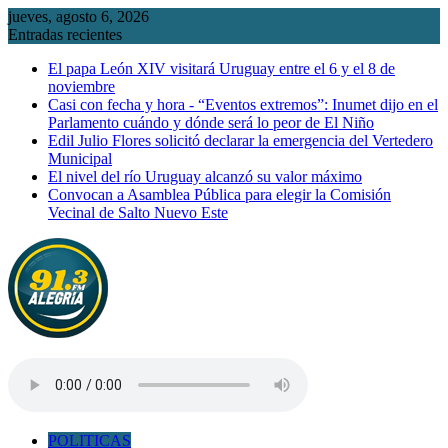
Saltar
jueves, agosto 6, 2026
al
Entradas recientes
contenido
El papa León XIV visitará Uruguay entre el 6 y el 8 de
noviembre
Casi con fecha y hora - “Eventos extremos”: Inumet dijo en el
Parlamento cuándo y dónde será lo peor de El Niño
Edil Julio Flores solicitó declarar la emergencia del Vertedero
Municipal
El nivel del río Uruguay alcanzó su valor máximo
Convocan a Asamblea Pública para elegir la Comisión
Vecinal de Salto Nuevo Este
POLITICAS