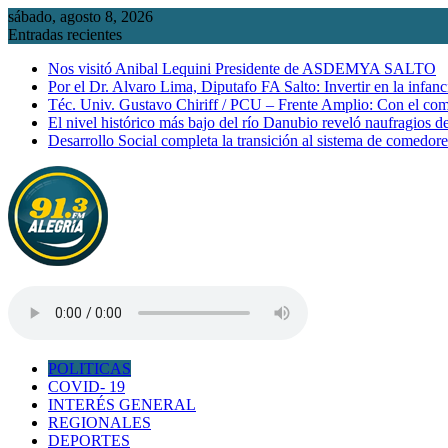
Saltar
sábado, agosto 8, 2026
al
Entradas recientes
contenido
Nos visitó Anibal Lequini Presidente de ASDEMYA SALTO
Por el Dr. Alvaro Lima, Diputafo FA Salto: Invertir en la infanc
Téc. Univ. Gustavo Chiriff / PCU – Frente Amplio: Con el co
El nivel histórico más bajo del río Danubio reveló naufragios 
Desarrollo Social completa la transición al sistema de comedor
POLITICAS
COVID- 19
INTERÉS GENERAL
REGIONALES
DEPORTES