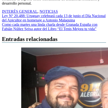
desarrollo personal.
INTERÉS GENERAL
,
NOTICIAS
Navegación
Ley Nº 20.488: Uruguay celebrará cada 13 de junio el Día Nacional
del Apicultor en homenaje a Antonio Malaquina
de
Como cada martes una linda charla desde Granada España con
entradas
Fabián Núñez Seixa autor del Libro “El Tenis Mejora tu vida”
Entradas relacionadas