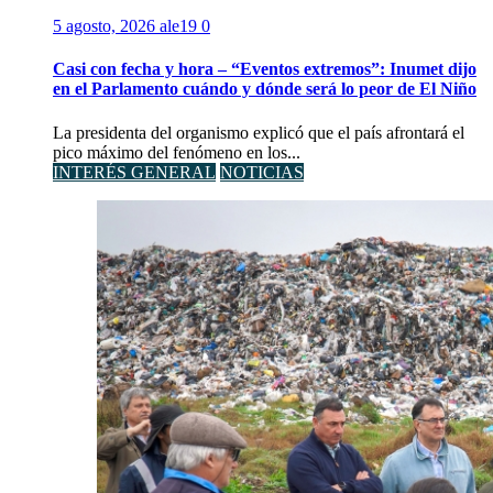
5 agosto, 2026
ale19
0
Casi con fecha y hora – “Eventos extremos”: Inumet dijo
en el Parlamento cuándo y dónde será lo peor de El Niño
La presidenta del organismo explicó que el país afrontará el
pico máximo del fenómeno en los...
INTERÉS GENERAL
NOTICIAS