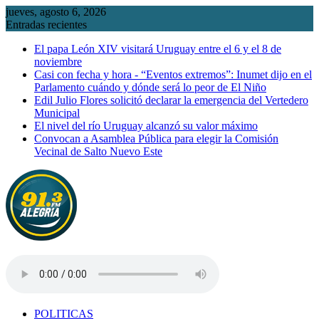
Saltar
jueves, agosto 6, 2026
al
Entradas recientes
contenido
El papa León XIV visitará Uruguay entre el 6 y el 8 de
noviembre
Casi con fecha y hora - “Eventos extremos”: Inumet dijo en el
Parlamento cuándo y dónde será lo peor de El Niño
Edil Julio Flores solicitó declarar la emergencia del Vertedero
Municipal
El nivel del río Uruguay alcanzó su valor máximo
Convocan a Asamblea Pública para elegir la Comisión
Vecinal de Salto Nuevo Este
POLITICAS