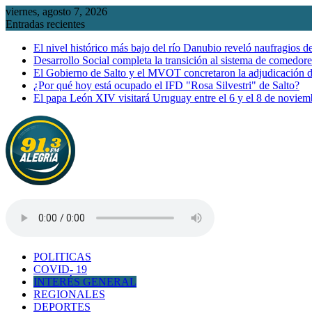
Saltar
viernes, agosto 7, 2026
al
Entradas recientes
contenido
El nivel histórico más bajo del río Danubio reveló naufragios 
Desarrollo Social completa la transición al sistema de comedor
El Gobierno de Salto y el MVOT concretaron la adjudicación d
¿Por qué hoy está ocupado el IFD "Rosa Silvestri" de Salto?
El papa León XIV visitará Uruguay entre el 6 y el 8 de noviem
POLITICAS
COVID- 19
INTERÉS GENERAL
REGIONALES
DEPORTES