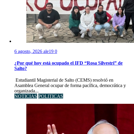
6 agosto, 2026
ale19
0
¿Por qué hoy está ocupado el IFD “Rosa Silvestri” de
Salto?
Estudiantil Magisterial de Salto (CEMS) resolvió en
Asamblea General ocupar de forma pacífica, democrática y
organizada...
NOTICIAS
POLITICAS