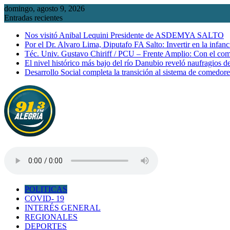
Saltar
domingo, agosto 9, 2026
al
Entradas recientes
contenido
Nos visitó Anibal Lequini Presidente de ASDEMYA SALTO
Por el Dr. Alvaro Lima, Diputafo FA Salto: Invertir en la infanc
Téc. Univ. Gustavo Chiriff / PCU – Frente Amplio: Con el co
El nivel histórico más bajo del río Danubio reveló naufragios 
Desarrollo Social completa la transición al sistema de comedor
POLITICAS
COVID- 19
INTERÉS GENERAL
REGIONALES
DEPORTES