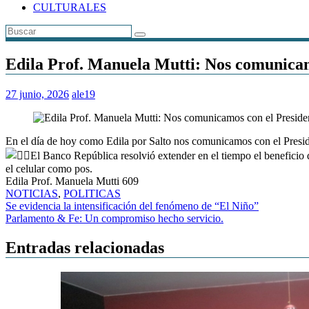
CULTURALES
Edila Prof. Manuela Mutti: Nos comunicam
27 junio, 2026
ale19
En el día de hoy como Edila por Salto nos comunicamos con el Presi
El Banco República resolvió extender en el tiempo el benefi
el celular como pos.
Edila Prof. Manuela Mutti 609
NOTICIAS
,
POLITICAS
Navegación
Se evidencia la intensificación del fenómeno de “El Niño”
Parlamento & Fe: Un compromiso hecho servicio.
de
entradas
Entradas relacionadas