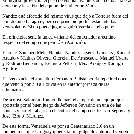
Su ingreso provocará el paso de Nahitan Nandez del medio al lateral
derecho y la salida del equipo de Guillermo Varela.
Nández está afectado del mismo virus que dejó a Torreira fuera del
partido ante Paraguay, pero en principio podría estar ante los
venezolanos. Si no puede jugar, seguirá Varela en el equipo.
En principio, sería la única variante del entrenador argentino
respecto del equipo que perdió en Asunción.
El once: Santiago Mele; Nahitan Nández, Josema Giménez, Ronald
Araujo y Mathías Olivera; Giorgian De Arrascaeta, Manuel Ugarte
y Rodrigo Bentancur; Facundo Pellistri, Maxi Araújo y Rodrigo
Aguirre.
En Venezuela, el argentino Fernando Batista podría repetir el once
que venció por 2-0 a Bolivia en la anterior jornada de las
eliminatorias.
De ser así, Salomón Rondón liderará el ataque de un equipo que
apostaría por el buen juego de Jefferson Savarino en una de las
bandas y por el trabajo en el centro del campo de Telasco Segovia y
José ‘Brujo’ Martínez.
De esta forma, Venezuela va por su Centenariazo 2.0 en un
momento en que Uruguay quiere dar un golpe de autoridad y volver