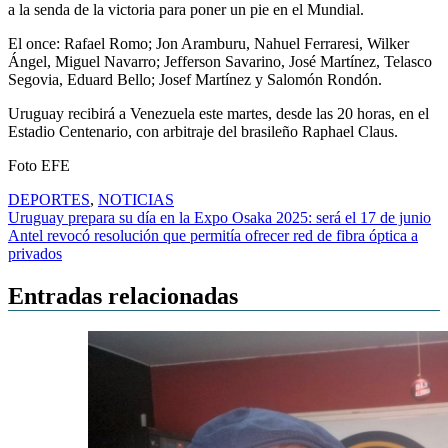
a la senda de la victoria para poner un pie en el Mundial.
El once: Rafael Romo; Jon Aramburu, Nahuel Ferraresi, Wilker
Ángel, Miguel Navarro; Jefferson Savarino, José Martínez, Telasco
Segovia, Eduard Bello; Josef Martínez y Salomón Rondón.
Uruguay recibirá a Venezuela este martes, desde las 20 horas, en el
Estadio Centenario, con arbitraje del brasileño Raphael Claus.
Foto EFE
DEPORTES
,
NOTICIAS
Navegación
Uruguay prepara su día en la Expo Osaka 2025: será el 17 de junio
Antel revocó resolución que permitía ofrecer red de fibra óptica a
de
privados
entradas
Entradas relacionadas