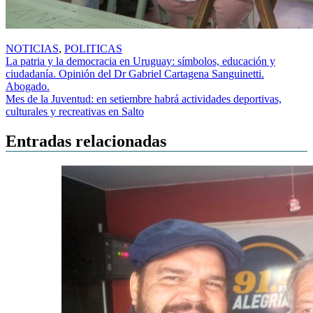
NOTICIAS
,
POLITICAS
Navegación
La patria y la democracia en Uruguay: símbolos, educación y
ciudadanía. Opinión del Dr Gabriel Cartagena Sanguinetti.
de
Abogado.
entradas
Mes de la Juventud: en setiembre habrá actividades deportivas,
culturales y recreativas en Salto
Entradas relacionadas