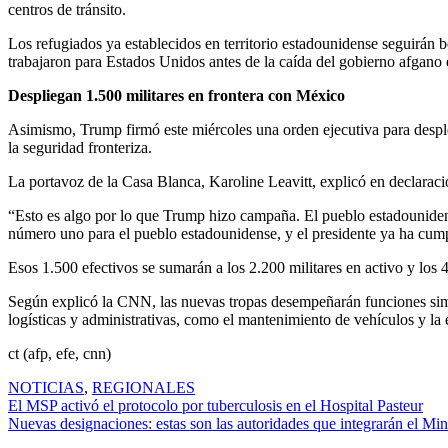
centros de tránsito.
Los refugiados ya establecidos en territorio estadounidense seguirán 
trabajaron para Estados Unidos antes de la caída del gobierno afgano
Despliegan 1.500 militares en frontera con México
Asimismo, Trump firmó este miércoles una orden ejecutiva para despleg
la seguridad fronteriza.
La portavoz de la Casa Blanca, Karoline Leavitt, explicó en declaraci
“Esto es algo por lo que Trump hizo campaña. El pueblo estadouniden
número uno para el pueblo estadounidense, y el presidente ya ha cump
Esos 1.500 efectivos se sumarán a los 2.200 militares en activo y los 
Según explicó la CNN, las nuevas tropas desempeñarán funciones simil
logísticas y administrativas, como el mantenimiento de vehículos y la 
ct (afp, efe, cnn)
NOTICIAS
,
REGIONALES
Navegación
El MSP activó el protocolo por tuberculosis en el Hospital Pasteur
Nuevas designaciones: estas son las autoridades que integrarán el Mi
de