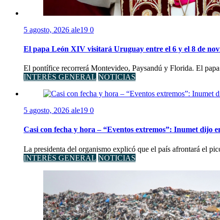
5 agosto, 2026
ale19
0
El papa León XIV visitará Uruguay entre el 6 y el 8 de no
El pontífice recorrerá Montevideo, Paysandú y Florida. El papa
INTERÉS GENERAL
NOTICIAS
5 agosto, 2026
ale19
0
Casi con fecha y hora – “Eventos extremos”: Inumet dijo e
La presidenta del organismo explicó que el país afrontará el pi
INTERÉS GENERAL
NOTICIAS