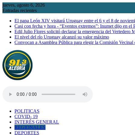
Saltar
jueves, agosto 6, 2026
al
Entradas recientes
contenido
El papa León XIV visitará Uruguay entre el 6 y el 8 de noviem
Casi con fecha y hora - “Eventos extremos”: Inumet dijo en el
Edil Julio Flores solicitó declarar la emergencia del Vertedero 
El nivel del río Uruguay alcanzó su valor máximo
Convocan a Asamblea Pública para elegir la Comisión Vecinal
POLITICAS
COVID- 19
INTERÉS GENERAL
REGIONALES
DEPORTES