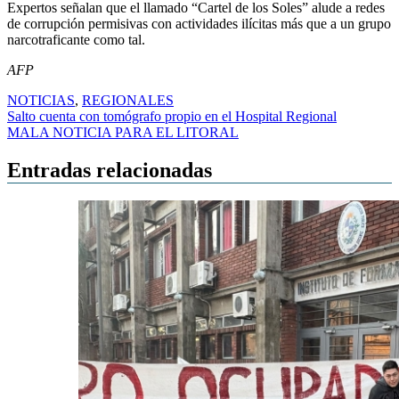
Expertos señalan que el llamado “Cartel de los Soles” alude a redes
de corrupción permisivas con actividades ilícitas más que a un grupo
narcotraficante como tal.
AFP
NOTICIAS
,
REGIONALES
Navegación
Salto cuenta con tomógrafo propio en el Hospital Regional
MALA NOTICIA PARA EL LITORAL
de
entradas
Entradas relacionadas