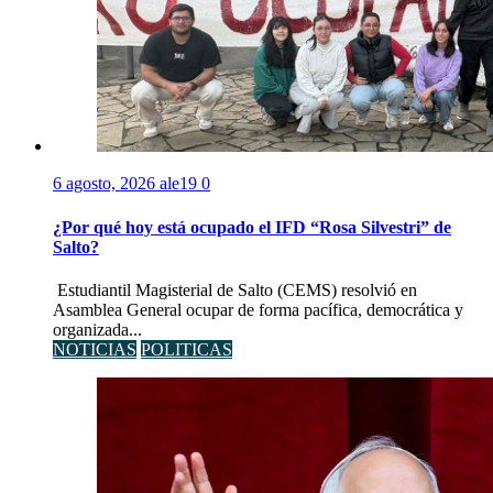
6 agosto, 2026
ale19
0
¿Por qué hoy está ocupado el IFD “Rosa Silvestri” de
Salto?
Estudiantil Magisterial de Salto (CEMS) resolvió en
Asamblea General ocupar de forma pacífica, democrática y
organizada...
NOTICIAS
POLITICAS