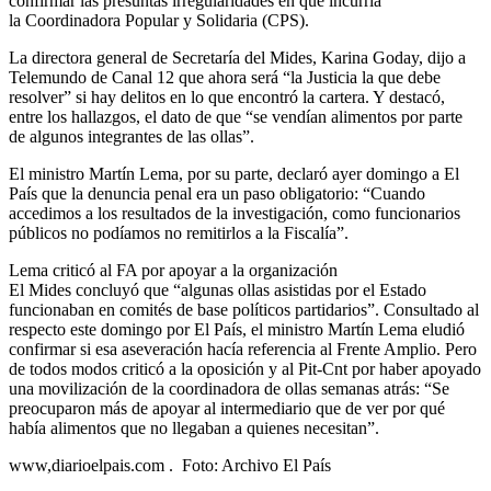
confirmar las presuntas irregularidades en que incurría
la Coordinadora Popular y Solidaria (CPS).
La directora general de Secretaría del Mides, Karina Goday, dijo a
Telemundo de Canal 12 que ahora será “la Justicia la que debe
resolver” si hay delitos en lo que encontró la cartera. Y destacó,
entre los hallazgos, el dato de que “se vendían alimentos por parte
de algunos integrantes de las ollas”.
El ministro Martín Lema, por su parte, declaró ayer domingo a El
País que la denuncia penal era un paso obligatorio: “Cuando
accedimos a los resultados de la investigación, como funcionarios
públicos no podíamos no remitirlos a la Fiscalía”.
Lema criticó al FA por apoyar a la organización
El Mides concluyó que “algunas ollas asistidas por el Estado
funcionaban en comités de base políticos partidarios”. Consultado al
respecto este domingo por El País, el ministro Martín Lema eludió
confirmar si esa aseveración hacía referencia al Frente Amplio. Pero
de todos modos criticó a la oposición y al Pit-Cnt por haber apoyado
una movilización de la coordinadora de ollas semanas atrás: “Se
preocuparon más de apoyar al intermediario que de ver por qué
había alimentos que no llegaban a quienes necesitan”.
www,diarioelpais.com . Foto: Archivo El País