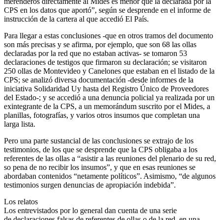
merenderos directamente al Mides es menor que la declarada por la
CPS en los datos que aportó”, según se desprende en el informe de
instrucción de la cartera al que accedió El País.
Para llegar a estas conclusiones -que en otros tramos del documento
son más precisas y se afirma, por ejemplo, que son 68 las ollas
declaradas por la red que no estaban activas- se tomaron 53
declaraciones de testigos que firmaron su declaración; se visitaron
250 ollas de Montevideo y Canelones que estaban en el listado de la
CPS; se analizó diversa documentación -desde informes de la
iniciativa Solidaridad Uy hasta del Registro Único de Proveedores
del Estado-; y se accedió a una denuncia policial ya realizada por un
exintegrante de la CPS, a un memorándum suscrito por el Mides, a
planillas, fotografías, y varios otros insumos que completan una
larga lista.
Pero una parte sustancial de las conclusiones se extrajo de los
testimonios, de los que se desprende que la CPS obligaba a los
referentes de las ollas a “asistir a las reuniones del plenario de su red,
so pena de no recibir los insumos”, y que en esas reuniones se
abordaban contenidos “netamente políticos”. Asimismo, “de algunos
testimonios surgen denuncias de apropiación indebida”.
Los relatos
Los entrevistados por lo general dan cuenta de una serie
de declaraciones falsas de referentes de ollas o de la red, en una