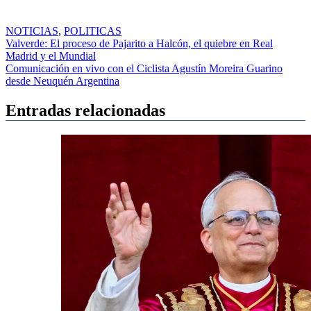
NOTICIAS
,
POLITICAS
Navegación
Valverde: El proceso de Pajarito a Halcón, el quiebre en Real
Madrid y el Mundial
de
Comunicación en vivo con el Ciclista Agustín Moreira Guarino
entradas
desde Neuquén Argentina
Entradas relacionadas