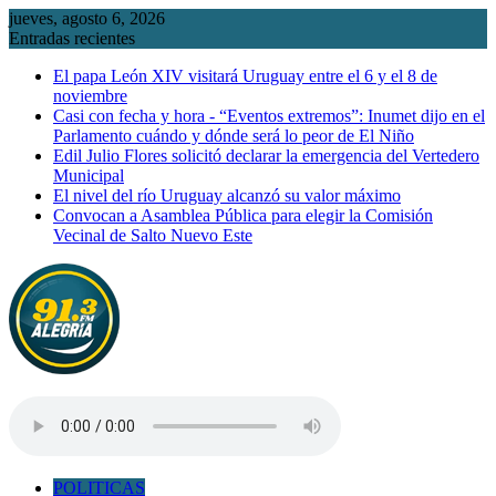
Saltar
jueves, agosto 6, 2026
al
Entradas recientes
contenido
El papa León XIV visitará Uruguay entre el 6 y el 8 de
noviembre
Casi con fecha y hora - “Eventos extremos”: Inumet dijo en el
Parlamento cuándo y dónde será lo peor de El Niño
Edil Julio Flores solicitó declarar la emergencia del Vertedero
Municipal
El nivel del río Uruguay alcanzó su valor máximo
Convocan a Asamblea Pública para elegir la Comisión
Vecinal de Salto Nuevo Este
POLITICAS