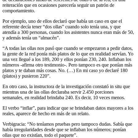
reiteración que en ocasiones parecería seguir un patrón de
comportamiento.
Por ejemplo, uno de ellos declaró que había un caso en que el
referente decía tener “dos ollas” cuando solo tenía una, y que
atendía a 300 personas, cuando los asistentes nunca eran más de 50,
y además tenía un “almacén”.
“A todas las ollas nos pasó que cuando se empezaron a pedir datos,
la gente de la red ponía más platos de lo que en realidad servían. Yo
una vez llegué a los 189, 200 y ellos ponían 230, 240. Inflaban los
números -afirma otro testimonio-. Pero tampoco es que ponían más
platos y te daban más cosas. No. (…) En mi caso yo declaré 180
(platos) y pusieron 220”.
En otro caso, la instructora de la investigación constató in situ que
mientras una de las ollas declaraba servir 2.450 porciones
semanales, en realidad brindaba 240. Es decir, 10 veces menos.
El verbo “inflar”, para indicar que se brindaban datos mayores a los
reales, aparece de hecho en más de un relato.
Verbigracia: “No teníamos pruebas pero tampoco dudas. Sabía que
había irregularidades desde que se inflaban los números; ponían
ollas que no existían, todo el paquete”.