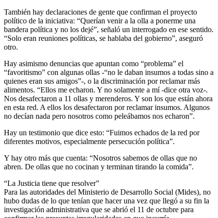
También hay declaraciones de gente que confirman el proyecto
político de la iniciativa: “Querían venir a la olla a ponerme una
bandera política y no los dejé”, señaló un interrogado en ese sentido.
“Solo eran reuniones políticas, se hablaba del gobierno”, aseguró
otro.
Hay asimismo denuncias que apuntan como “problema” el
“favoritismo” con algunas ollas -“no le daban insumos a todas sino a
quienes eran sus amigos”-, o la discriminación por reclamar más
alimentos. “Ellos me echaron. Y no solamente a mí -dice otra voz-.
Nos desafectaron a 11 ollas y merenderos. Y son los que están ahora
en esta red. A ellos los desafectaron por reclamar insumos. Algunos
no decían nada pero nosotros como peleábamos nos echaron”.
Hay un testimonio que dice esto: “Fuimos echados de la red por
diferentes motivos, especialmente persecución política”.
Y hay otro más que cuenta: “Nosotros sabemos de ollas que no
abren. De ollas que no cocinan y terminan tirando la comida”.
“La Justicia tiene que resolver”
Para las autoridades del Ministerio de Desarrollo Social (Mides), no
hubo dudas de lo que tenían que hacer una vez que llegó a su fin la
investigación administrativa que se abrió el 11 de octubre para