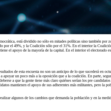
mocrática, está dividido no sólo en mitades políticas sino también por z
do por el 49%, y la Coalición sólo por el 31%. En el interior la Coalició
iene el apoyo de la mayoría de la capital. En el interior el electorado e
esultados de esta encuesta no son un anticipo de lo que sucederá en oct
e a apoyar un poco más a la oposición que a la coalición. En parte, seg
berse a que la gente tiene más claro quiénes serían los pre candidatos 
didatos mantienen el apoyo de sus adherentes más militantes, pero la pob
realizar algunos de los cambios que demanda la población y en la medid