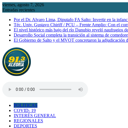
Saltar
viernes, agosto 7, 2026
al
Entradas recientes
contenido
Por el Dr. Alvaro Lima, Diputafo FA Salto: Invertir en la infanc
Téc. Univ. Gustavo Chiriff / PCU – Frente Amplio: Con el co
El nivel histórico más bajo del río Danubio reveló naufragios 
Desarrollo Social completa la transición al sistema de comedor
El Gobierno de Salto y el MVOT concretaron la adjudicación d
POLITICAS
COVID- 19
INTERÉS GENERAL
REGIONALES
DEPORTES