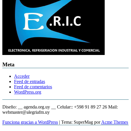
Meta
Acceder
Feed de entradas
Feed de comentarios
WordPress.org
Diseño: __ agenda.org.uy __ Celular:: +598 91 89 27 26 Mail:
webmaster@alegriafm.uy
Funciona gracias a WordPress
|
Tema: SuperMag por
Acme Themes