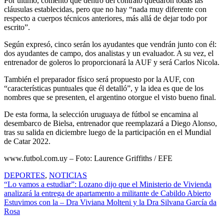
Por último, comentó que dentro del contrato quedaron todas las
cláusulas establecidas, pero que no hay “nada muy diferente con
respecto a cuerpos técnicos anteriores, más allá de dejar todo por
escrito”.
Según expresó, cinco serán los ayudantes que vendrán junto con él:
dos ayudantes de campo, dos analistas y un evaluador. A su vez, el
entrenador de goleros lo proporcionará la AUF y será Carlos Nicola.
También el preparador físico será propuesto por la AUF, con
“características puntuales que él detalló”, y la idea es que de los
nombres que se presenten, el argentino otorgue el visto bueno final.
De esta forma, la selección uruguaya de fútbol se encamina al
desembarco de Bielsa, entrenador que reemplazará a Diego Alonso,
tras su salida en diciembre luego de la participación en el Mundial
de Catar 2022.
www.futbol.com.uy – Foto: Laurence Griffiths / EFE
DEPORTES
,
NOTICIAS
Navegación
“Lo vamos a estudiar”: Lozano dijo que el Ministerio de Vivienda
analizará la entrega de apartamento a militante de Cabildo Abierto
de
Estuvimos con la – Dra Viviana Molteni y la Dra Silvana García da
entradas
Rosa