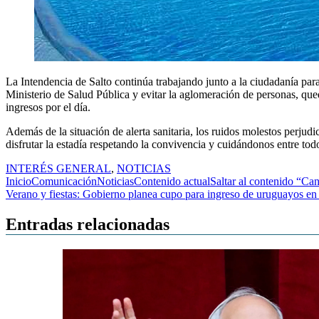
La Intendencia de Salto continúa trabajando junto a la ciudadanía par
Ministerio de Salud Pública y evitar la aglomeración de personas, que
ingresos por el día.
Además de la situación de alerta sanitaria, los ruidos molestos perjudic
disfrutar la estadía respetando la convivencia y cuidándonos entre tod
INTERÉS GENERAL
,
NOTICIAS
Navegación
InicioComunicaciónNoticiasContenido actualSaltar al contenido “Cane
Verano y fiestas: Gobierno planea cupo para ingreso de uruguayos en 
de
entradas
Entradas relacionadas