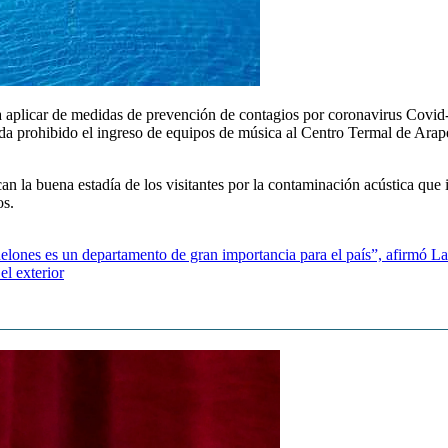
a aplicar de medidas de prevención de contagios por coronavirus Covid-1
da prohibido el ingreso de equipos de música al Centro Termal de Arape
an la buena estadía de los visitantes por la contaminación acústica que im
os.
lones es un departamento de gran importancia para el país”, afirmó La
el exterior