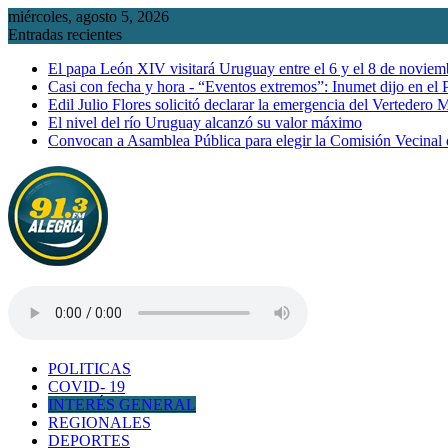
Saltar
miércoles, agosto 5, 2026
al
Entradas recientes
contenido
El papa León XIV visitará Uruguay entre el 6 y el 8 de noviem
Casi con fecha y hora - “Eventos extremos”: Inumet dijo en el
Edil Julio Flores solicitó declarar la emergencia del Vertedero 
El nivel del río Uruguay alcanzó su valor máximo
Convocan a Asamblea Pública para elegir la Comisión Vecinal
POLITICAS
COVID- 19
INTERÉS GENERAL
REGIONALES
DEPORTES