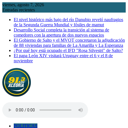
Saltar
viernes, agosto 7, 2026
al
Entradas recientes
contenido
El nivel histórico más bajo del río Danubio reveló naufragios
de la Segunda Guerra Mundial y fósiles de mamut
Desarrollo Social completa la transición al sistema de
comedores con la apertura de dos nuevos espacios
El Gobierno de Salto y el MVOT concretaron la adjudicación
de 88 viviendas para familias de La Amarilla y La Esperanza
¿Por qué hoy está ocupado el IFD "Rosa Silvestri" de Salto?
El papa León XIV visitará Uruguay entre el 6 y el 8 de
noviembre
POLITICAS