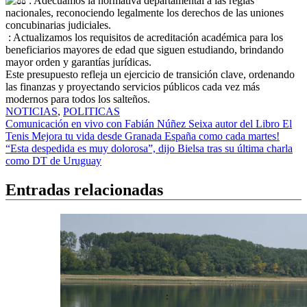
: Adecuamos la normativa departamental a las reglas
nacionales, reconociendo legalmente los derechos de las uniones
concubinarias judiciales.
: Actualizamos los requisitos de acreditación académica para los
beneficiarios mayores de edad que siguen estudiando, brindando
mayor orden y garantías jurídicas.
​Este presupuesto refleja un ejercicio de transición clave, ordenando
las finanzas y proyectando servicios públicos cada vez más
modernos para todos los salteños.
NOTICIAS
,
POLITICAS
Navegación
Comunicación en vivo con Fabián Núñez Seixa autor del Libro El
Tenis Mejora tu vida desde Granada España como cada martes!
de
“Esta despedida es muy dolorosa”, dijo Bielsa tras su última charla
entradas
como DT de Uruguay
Entradas relacionadas