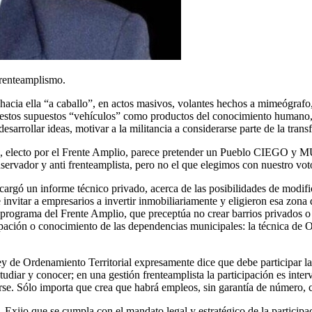
 frenteamplismo.
 hacia ella “a caballo”, en actos masivos, volantes hechos a mimeógraf
ito estos supuestos “vehículos” como productos del conocimiento humano, 
sarrollar ideas, motivar a la militancia a considerarse parte de la tran
o, electo por el Frente Amplio, parece pretender un Pueblo CIEGO y
ervador y anti frenteamplista, pero no el que elegimos con nuestro voto
argó un informe técnico privado, acerca de las posibilidades de modificar
de invitar a empresarios a invertir inmobiliariamente y eligieron esa zona
l programa del Frente Amplio, que preceptúa no crear barrios privados o
cipación o conocimiento de las dependencias municipales: la técnica de O
Ley de Ordenamiento Territorial expresamente dice que debe participar 
diar y conocer; en una gestión frenteamplista la participación es inter
rse. Sólo importa que crea que habrá empleos, sin garantía de número, c
 Exijo que se cumpla con el mandato legal y estratégico de la participa