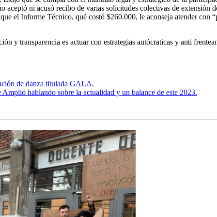
o aceptó ni acusó recibo de varias solicitudes colectivas de extensión 
ue el Informe Técnico, qué costó $260.000, le aconseja atender con “pa
ción y transparencia es actuar con estrategias autócraticas y anti frentea
unción de danza titulada GALA.
e Amplio hablando sobre la actualidad y un balance de este 2023.