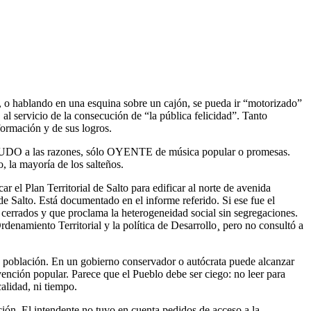
o, o hablando en una esquina sobre un cajón, se pueda ir “motorizado”
al servicio de la consecución de “la pública felicidad”. Tanto
sformación y de sus logros.
 MUDO a las razones, sólo OYENTE de música popular o promesas.
, la mayoría de los salteños.
 el Plan Territorial de Salto para edificar al norte de avenida
 de Salto. Está documentado en el informe referido. Si ese fue el
 cerrados y que proclama la heterogeneidad social sin segregaciones.
rdenamiento Territorial y la política de Desarrollo¸ pero no consultó a
la población. En un gobierno conservador o autócrata puede alcanzar
vención popular. Parece que el Pueblo debe ser ciego: no leer para
alidad, ni tiempo.
ción. El intendente no tuvo en cuenta pedidos de acceso a la