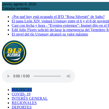
Saltar
jueves, agosto 6, 2026
al
Entradas recientes
contenido
¿Por qué hoy está ocupado el IFD "Rosa Silvestri" de Salto?
El papa León XIV visitará Uruguay entre el 6 y el 8 de noviem
Casi con fecha y hora - “Eventos extremos”: Inumet dijo en el
Edil Julio Flores solicitó declarar la emergencia del Vertedero 
El nivel del río Uruguay alcanzó su valor máximo
POLITICAS
COVID- 19
INTERÉS GENERAL
REGIONALES
DEPORTES