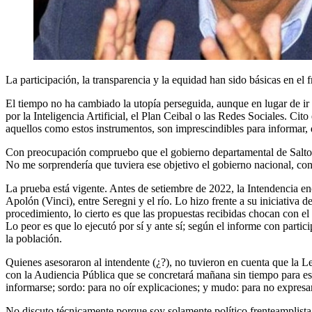
La participación, la transparencia y la equidad han sido básicas en el
El tiempo no ha cambiado la utopía perseguida, aunque en lugar de ir
por la Inteligencia Artificial, el Plan Ceibal o las Redes Sociales. C
aquellos como estos instrumentos, son imprescindibles para informar, de
Con preocupación compruebo que el gobierno departamental de Salt
No me sorprendería que tuviera ese objetivo el gobierno nacional, cons
La prueba está vigente. Antes de setiembre de 2022, la Intendencia enc
Apolón (Vinci), entre Seregni y el río. Lo hizo frente a su iniciativa 
procedimiento, lo cierto es que las propuestas recibidas chocan con e
Lo peor es que lo ejecutó por sí y ante sí; según el informe con parti
la población.
Quienes asesoraron al intendente (¿?), no tuvieron en cuenta que la 
con la Audiencia Pública que se concretará mañana sin tiempo para estu
informarse; sordo: para no oír explicaciones; y mudo: para no expresa
No discuto técnicamente porque soy solamente político frenteamplista.