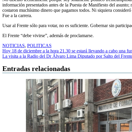
información presentados antes de la Puesta de Manifiesto del asunto; n
costaron muchísimo dinero que pagamos todos. Ni siquiera consideró q
Fue a la carrera.
Usar al Frente sólo para votar, no es suficiente. Gobernar sin participa
El Frente “debe vivirse”, además de proclamarse.
NOTICIAS
,
POLITICAS
Navegación
Hoy 18 de diciembre a la hora 21.30 se estará llevando a cabo una f
La visita a la Radio del Dr Álvaro Lima Diputado por Salto del Frent
de
entradas
Entradas relacionadas