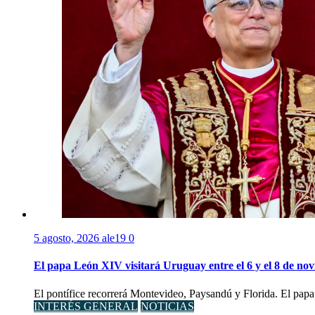
5 agosto, 2026
ale19
0
El papa León XIV visitará Uruguay entre el 6 y el 8 de no
El pontífice recorrerá Montevideo, Paysandú y Florida. El papa
INTERÉS GENERAL
NOTICIAS