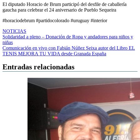
El diputado Horacio de Brum participó del desfile de caballería
gaucha para celebrar el 24 aniversario de Pueblo Sequeira
#horaciodebrum #partidocolorado #uruguay #interior
NOTICIAS
Navegación
Solidaridad a pleno – Donación de Ropa y andadores para niños y
niñas
de
Comunicación en vivo con Fabián Núñez Seixa autor del Libro EL
entradas
TENIS MEJORA TU VIDA desde Granada España
Entradas relacionadas