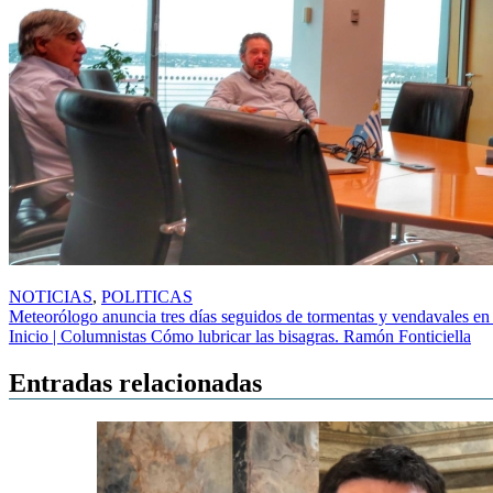
NOTICIAS
,
POLITICAS
Navegación
Meteorólogo anuncia tres días seguidos de tormentas y vendavales en
Inicio | Columnistas Cómo lubricar las bisagras. Ramón Fonticiella
de
entradas
Entradas relacionadas