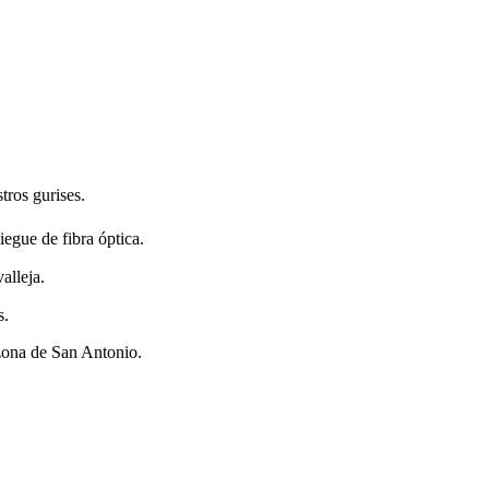
tros gurises.
egue de fibra óptica.
alleja.
s.
 zona de San Antonio.