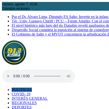
Saltar
viernes, agosto 7, 2026
al
Entradas recientes
contenido
Por el Dr. Alvaro Lima, Diputafo FA Salto: Invertir en la infanc
Téc. Univ. Gustavo Chiriff / PCU – Frente Amplio: Con el co
El nivel histórico más bajo del río Danubio reveló naufragios 
Desarrollo Social completa la transición al sistema de comedor
El Gobierno de Salto y el MVOT concretaron la adjudicación d
POLITICAS
COVID- 19
INTERÉS GENERAL
REGIONALES
DEPORTES