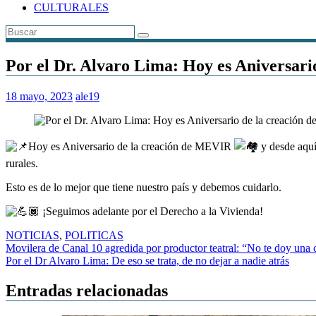
CULTURALES
Por el Dr. Alvaro Lima: Hoy es Aniversar
18 mayo, 2023
ale19
Hoy es Aniversario de la creación de MEVIR
y desde aquí 
rurales.
Esto es de lo mejor que tiene nuestro país y debemos cuidarlo.
¡Seguimos adelante por el Derecho a la Vivienda!
NOTICIAS
,
POLITICAS
Navegación
Movilera de Canal 10 agredida por productor teatral: “No te doy un
Por el Dr Alvaro Lima: De eso se trata, de no dejar a nadie atrás
de
entradas
Entradas relacionadas