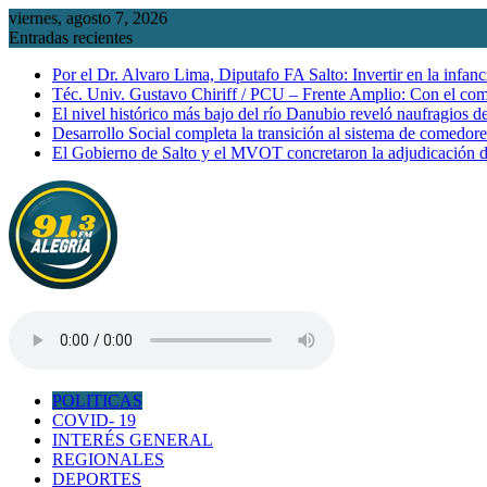
Saltar
viernes, agosto 7, 2026
al
Entradas recientes
contenido
Por el Dr. Alvaro Lima, Diputafo FA Salto: Invertir en la infanc
Téc. Univ. Gustavo Chiriff / PCU – Frente Amplio: Con el co
El nivel histórico más bajo del río Danubio reveló naufragios 
Desarrollo Social completa la transición al sistema de comedor
El Gobierno de Salto y el MVOT concretaron la adjudicación d
POLITICAS
COVID- 19
INTERÉS GENERAL
REGIONALES
DEPORTES