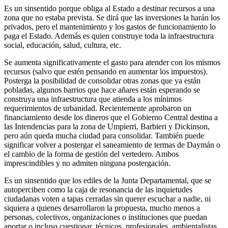
Es un sinsentido porque obliga al Estado a destinar recursos a una
zona que no estaba prevista. Se dirá que las inversiones la harán los
privados, pero el mantenimiento y los gastos de funcionamiento lo
paga el Estado. Además es quien construye toda la infraestructura
social, educación, salud, cultura, etc.
Se aumenta significativamente el gasto para atender con los mismos
recursos (salvo que estén pensando en aumentar los impuestos).
Posterga la posibilidad de consolidar otras zonas que ya están
pobladas, algunos barrios que hace añares están esperando se
construya una infraestructura que atienda a los mínimos
requerimientos de urbanidad. Recientemente aprobaron un
financiamiento desde los dineros que el Gobierno Central destina a
las Intendencias para la zona de Umpierri, Barbieri y Dickinson,
pero aún queda mucha ciudad para consolidar. También puede
significar volver a postergar el saneamiento de termas de Daymán o
el cambio de la forma de gestión del vertedero. Ambos
imprescindibles y no admiten ninguna postergación.
Es un sinsentido que los ediles de la Junta Departamental, que se
autoperciben como la caja de resonancia de las inquietudes
ciudadanas voten a tapas cerradas sin querer escuchar a nadie, ni
siquiera a quienes desarrollaron la propuesta, mucho menos a
personas, colectivos, organizaciones o instituciones que puedan
aportar o incluso cuestionar, técnicos, profesionales, ambientalistas,