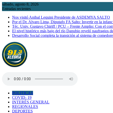
Saltar
sábado, agosto 8, 2026
al
Entradas recientes
contenido
Nos visitó Anibal Lequini Presidente de ASDEMYA SALTO
Por el Dr. Alvaro Lima, Diputafo FA Salto: Invertir en la infanc
Téc. Univ. Gustavo Chiriff / PCU – Frente Amplio: Con el co
El nivel histórico más bajo del río Danubio reveló naufragios 
Desarrollo Social completa la transición al sistema de comedor
POLITICAS
COVID- 19
INTERÉS GENERAL
REGIONALES
DEPORTES