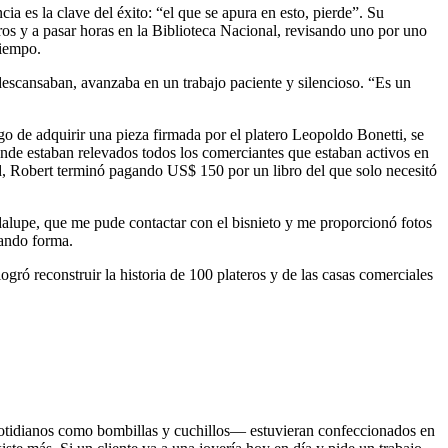
a es la clave del éxito: “el que se apura en esto, pierde”. Su
os y a pasar horas en la Biblioteca Nacional, revisando uno por uno
tiempo.
escansaban, avanzaba en un trabajo paciente y silencioso. “Es un
o de adquirir una pieza firmada por el platero Leopoldo Bonetti, se
onde estaban relevados todos los comerciantes que estaban activos en
d, Robert terminó pagando US$ 150 por un libro del que solo necesitó
adalupe, que me pude contactar con el bisnieto y me proporcionó fotos
mando forma.
ró reconstruir la historia de 100 plateros y de las casas comerciales
 cotidianos como bombillas y cuchillos— estuvieran confeccionados en