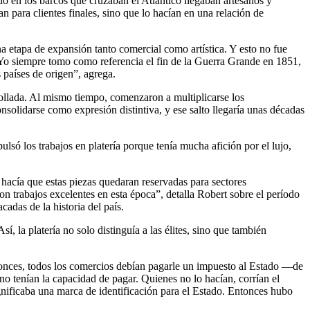
do en los barcos que cruzaban el Atlántico llegaban artesanos y
an para clientes finales, sino que lo hacían en una relación de
a etapa de expansión tanto comercial como artística. Y esto no fue
“Yo siempre tomo como referencia el fin de la Guerra Grande en 1851,
países de origen”, agrega.
rrollada. Al mismo tiempo, comenzaron a multiplicarse los
nsolidarse como expresión distintiva, y ese salto llegaría unas décadas
só los trabajos en platería porque tenía mucha afición por el lujo,
— hacía que estas piezas quedaran reservadas para sectores
on trabajos excelentes en esta época”, detalla Robert sobre el período
adas de la historia del país.
í, la platería no solo distinguía a las élites, sino que también
ntonces, todos los comercios debían pagarle un impuesto al Estado —de
o tenían la capacidad de pagar. Quienes no lo hacían, corrían el
gnificaba una marca de identificación para el Estado. Entonces hubo