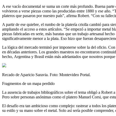
A ese vacío documental se suma un corte más profundo. Buena parte de 
volvieron a verse piezas como las producidas entre 1880 y ese año. “
plateros que pasaron por nuestro país”, afirma Robert. “Con su fallecim
A partir de ese quiebre, el rumbo de la platería criolla cambió para 
ampliando el acceso a estos artículos. “Se empezó a importar metal blan
piezas fabricadas en serie, más baratas que un trabajo artesanal hecho
significativamente menor a la plata. Eso hizo que fueran desaparecien
La lógica del mercado terminó por imponerse sobre la del oficio. Con 
en décadas anteriores. Los grandes maestros no encontraron continuid
hecho, Argentina y Brasil están más adelantados que nosotros porque 
Recado de Aparicio Saravia. Foto: Montevideo Portal.
Fragmentos de un mapa perdido
La ausencia de trabajos bibliográficos sobre el tema obligó a Robert 
Pero sobre personas anónimas como el platero Manuel Corsi, que estu
El desafío era tan ambicioso como complejo: rastrear a todos los plate
su estilo y su mano sobre el metal. Solo así sería posible comprender, co