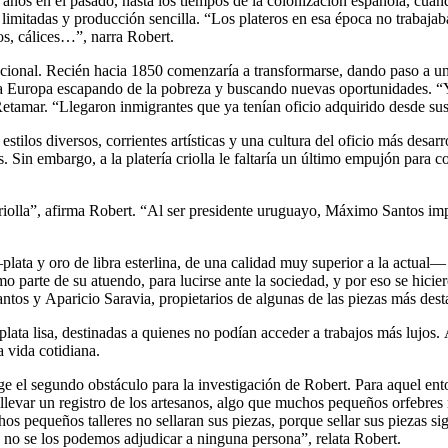
 años en el pasado, hasta los tiempos de la colonización española, cuan
s limitadas y producción sencilla. “Los plateros en esa época no trabajab
os, cálices…”, narra Robert.
funcional. Recién hacia 1850 comenzaría a transformarse, dando paso a un
toda Europa escapando de la pobreza y buscando nuevas oportunidades. 
mar. “Llegaron inmigrantes que ya tenían oficio adquirido desde sus 
stilos diversos, corrientes artísticas y una cultura del oficio más desa
 Sin embargo, a la platería criolla le faltaría un último empujón para co
iolla”, afirma Robert. “Al ser presidente uruguayo, Máximo Santos impul
—plata y oro de libra esterlina, de una calidad muy superior a la actual
o parte de su atuendo, para lucirse ante la sociedad, y por eso se hicier
s y Aparicio Saravia, propietarios de algunas de las piezas más destac
lata lisa, destinadas a quienes no podían acceder a trabajos más lujos. As
 vida cotidiana.
ge el segundo obstáculo para la investigación de Robert. Para aquel e
evar un registro de los artesanos, algo que muchos pequeños orfebres n
s pequeños talleres no sellaran sus piezas, porque sellar sus piezas si
 no se los podemos adjudicar a ninguna persona”, relata Robert.