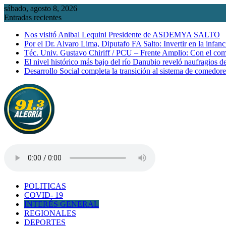
Saltar
sábado, agosto 8, 2026
al
Entradas recientes
contenido
Nos visitó Anibal Lequini Presidente de ASDEMYA SALTO
Por el Dr. Alvaro Lima, Diputafo FA Salto: Invertir en la infanc
Téc. Univ. Gustavo Chiriff / PCU – Frente Amplio: Con el co
El nivel histórico más bajo del río Danubio reveló naufragios 
Desarrollo Social completa la transición al sistema de comedor
POLITICAS
COVID- 19
INTERÉS GENERAL
REGIONALES
DEPORTES