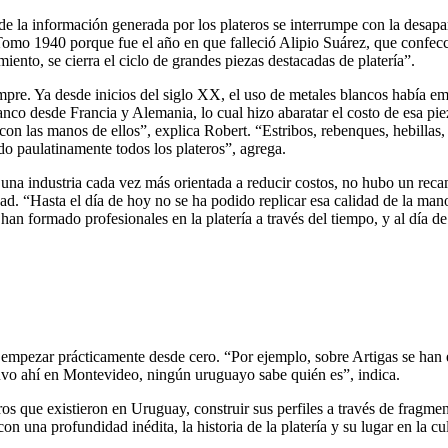
la información generada por los plateros se interrumpe con la desapari
Tomo 1940 porque fue el año en que falleció Alipio Suárez, que confecc
iento, se cierra el ciclo de grandes piezas destacadas de platería”.
siempre. Ya desde inicios del siglo XX, el uso de metales blancos había
co desde Francia y Alemania, lo cual hizo abaratar el costo de esa pieza 
 con las manos de ellos”, explica Robert. “Estribos, rebenques, hebillas
do paulatinamente todos los plateros”, agrega.
una industria cada vez más orientada a reducir costos, no hubo un reca
ad. “Hasta el día de hoy no se ha podido replicar esa calidad de la ma
han formado profesionales en la platería a través del tiempo, y al día 
a empezar prácticamente desde cero. “Por ejemplo, sobre Artigas se han 
vo ahí en Montevideo, ningún uruguayo sabe quién es”, indica.
ros que existieron en Uruguay, construir sus perfiles a través de fragmen
n una profundidad inédita, la historia de la platería y su lugar en la cul