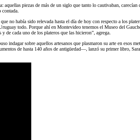
 aquellas piezas de más de un siglo que tanto lo cautivaban, carecían de
do contada.
ma que no había sido relevada hasta el día de hoy con respecto a los plat
Uruguay todo. Porque ahí en Montevideo tenemos el Museo del Gaucho 
s y de cada uno de los plateros que las hicieron”, agrega.
ropuso indagar sobre aquellos artesanos que plasmaron su arte en esos 
cumentos de hasta 140 años de antigüedad—, lanzó su primer libro, Sara