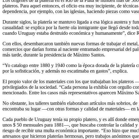
Los orígenes de la platería en el Río de la Plata se hunden más de 500
plateros. Para aquel entonces, el oficio era muy incipiente, de técnica
dependencia, por ejemplo, con las iglesias, haciendo piezas como vas
Durante siglos, la platería se mantuvo ligada a esa lógica austera y 
casualidad: se explica por la fuerte ola inmigrante que llegó desde 
cuando Uruguay estaba destruido económica y humanamente”, dice Reta
Con ellos, desembarcaron también nuevas formas de trabajar el metal, e
comercios que darían forma al naciente entramado empresarial del país.
más tarde, durante la presidencia de Máximo Santos.
“Yo catalogo entre 1880 y 1940 como la época dorada de la platería cr
por la sofisticación, y además no escatimaba en gastos”, explica.
El propio valor de los materiales con los que trabajaban los plateros 
privilegiados de la sociedad. “Cada persona la exhibía con orgullo com
mencionado. Entre los casos más representativos aparecen Máximo Santo
No obstante, los talleres también elaboraban artículos más sobrios, de p
encontraba su lugar —con otras formas y calidad de materiales— en la
Cada pueblo de Uruguay tenía su propio platero, y es allí donde emer
unos $ 50 mensuales para 1881—, que buscaba controlar la calidad y ll
riesgo de recibir una multa económica importante. “Eso hizo que mucho
artesanos que hicieron platerías hermosas, pero trabajos anónimos que