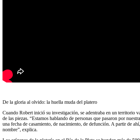
De la gloria al olvido: la huella muda del platero
Cuando Robert inició su investigación, se adentraba en un territorio 
de las piezas. “Estamos hablando de personas que pasaron por nuestra 
una fecha de casamiento, de nacimiento, de defunción. A partir de ahí,
nombre”, explica.