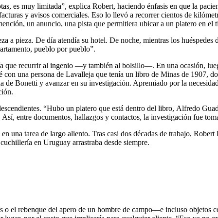
as, es muy limitada”, explica Robert, haciendo énfasis en que la pacienci
turas y avisos comerciales. Eso lo llevó a recorrer cientos de kilómetr
mención, un anuncio, una pista que permitiera ubicar a un platero en el 
 a pieza. De día atendía su hotel. De noche, mientras los huéspedes d
partamento, pueblo por pueblo”.
a que recurrir al ingenio —y también al bolsillo—. En una ocasión, lueg
té con una persona de Lavalleja que tenía un libro de Minas de 1907, d
da de Bonetti y avanzar en su investigación. Apremiado por la necesida
ción.
s descendientes. “Hubo un platero que está dentro del libro, Alfredo Gu
. Así, entre documentos, hallazgos y contactos, la investigación fue to
una tarea de largo aliento. Tras casi dos décadas de trabajo, Robert log
y cuchillería en Uruguay arrastraba desde siempre.
uelas o el rebenque del apero de un hombre de campo—e incluso objetos