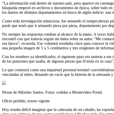
“La información está dentro de nuestro país, pero aparece en cuentagot
búsqueda empezó en archivos y documentos de época, sobre todo en fac
los diarios de distintos departamentos en busca de algún indicio: una 
Como toda investigación minuciosa, fue armando el rompecabezas pieza
puzle que tenés que ir armando pieza por pieza, departamento por de
No siempre las respuestas estaban al alcance de la mano. A veces habí
encontró con que todavía seguía sin datos sobre su autor. “Me contac
esa época”, recuerda. Ese volumen resultaba clave para conocer la vi
una pequeña imagen de 5 x 5 centímetros y tres renglones de informa
Con los nombres ya identificados, el siguiente paso era rastrear a su
de los punzones que usaba, de algunas piezas que él tenía en su casa”
Lo que comenzó como una inquietud personal terminó convirtiéndose en 
vinculadas al rubro, llenando un vacío que la historia de la artesanía 
Piezas de Máximo Santos. Fotos: cedidas a Montevideo Portal.
Oficio perdido, tesoro vigente
Hoy resulta difícil imaginar que la cabezada de un caballo, las esp