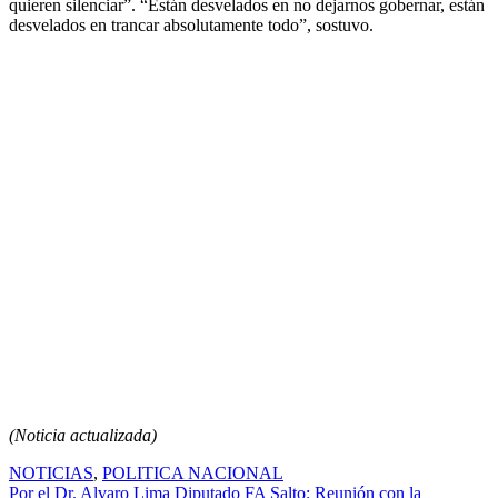
quieren silenciar”. “Están desvelados en no dejarnos gobernar, están
desvelados en trancar absolutamente todo”, sostuvo.
(Noticia actualizada)
NOTICIAS
,
POLITICA NACIONAL
Navegación
Por el Dr. Alvaro Lima Diputado FA Salto: Reunión con la