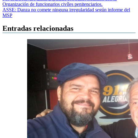
Organización de funcionarios civíles penitenciarios.
de
ASSE: Danza no comete ninguna irregularidad según informe del
entradas
MSP
Entradas relacionadas