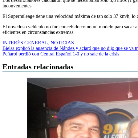
Los desarrolladores calcularon que se necesitarían solo 3,8 litros (1
inconvenientes.
El Supermileage tiene una velocidad máxima de tan solo 37 km/h, lo q
El novedoso vehículo no fue concebido como un modelo para sacar al 
eficientes en circunstancias extremas.
INTERÉS GENERAL
,
NOTICIAS
Navegación
Bielsa explicó la ausencia de Nández y aclaró que no dijo que se va t
Peñarol perdió con Central Español 1-0 y no sale de la crisis
de
entradas
Entradas relacionadas