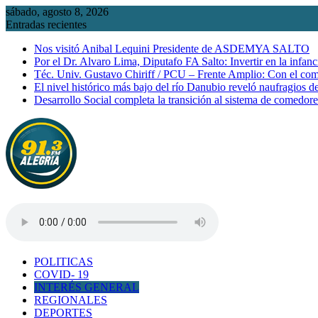
Saltar
sábado, agosto 8, 2026
al
Entradas recientes
contenido
Nos visitó Anibal Lequini Presidente de ASDEMYA SALTO
Por el Dr. Alvaro Lima, Diputafo FA Salto: Invertir en la infanc
Téc. Univ. Gustavo Chiriff / PCU – Frente Amplio: Con el co
El nivel histórico más bajo del río Danubio reveló naufragios 
Desarrollo Social completa la transición al sistema de comedor
POLITICAS
COVID- 19
INTERÉS GENERAL
REGIONALES
DEPORTES