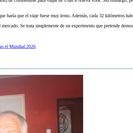
 galón) de combustible para viajar de Utah a Nueva York. Sin embargo, pe
ue haría que el viaje fuese muy lento. Además, cada 32 kilómetros habrí
mercado. Se trata simplemente de un experimento que pretende demostr
ras el Mundial 2026