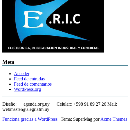
Meta
Acceder
Feed de entradas
Feed de comentarios
WordPress.org
Diseño: __ agenda.org.uy __ Celular:: +598 91 89 27 26 Mail:
webmaster@alegriafm.uy
Funciona gracias a WordPress
|
Tema: SuperMag por
Acme Themes