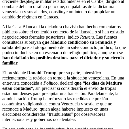
creciente despliegue militar estadounidense en el Caribe, dirigido al
combate del narcotráfico pero que, en palabras de la dictadura
venezolana y sus aliados, constituye un intento de propiciar un
cambio de régimen en Caracas.
Ni la Casa Blanca ni la dictadura chavista han hecho comentarios
públicos sobre el contenido concreto de la llamada o si han existido
negociaciones formales posteriores, indicó
Reuters
. Las fuentes
consultadas subrayan
que Maduro condicionó su renuncia y
salida del país
al otorgamiento de un salvoconducto jurídico, lo que
podría traducirse en un escenario de refugio político, aunque
no se
han detallado los posibles destinos para el dictador y su círculo
familiar.
El presidente
Donald Trump
, por su parte, intensificó
recientemente la retórica en torno a la situación venezolana. En una
entrevista concedida a
Politico
, declaró
que “los días de Maduro
están contados”
, sin precisar si consideraría el envío de tropas
estadounidenses para precipitar una transición. Paralelamente, la
administración Trump ha reforzado las medidas de presión
económica y diplomática contra Venezuela y sostiene que no
reconoce a Maduro, quien alega haberse impuesto en unas
elecciones consideradas “fraudulentas” por observadores
internacionales y gobiernos occidentales.