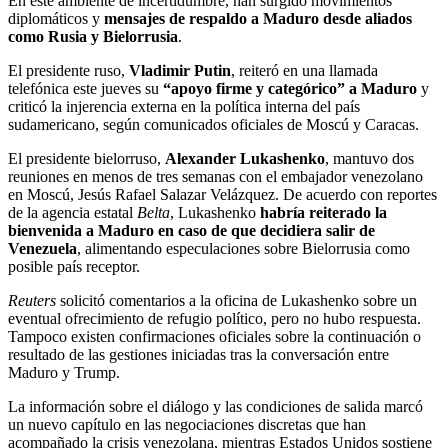
En este ambiente de incertidumbre, han surgido movimientos
diplomáticos y
mensajes de respaldo a Maduro desde aliados
como Rusia y Bielorrusia
.
El presidente ruso,
Vladimir Putin
, reiteró en una llamada
telefónica este jueves su
“apoyo firme y categórico” a Maduro
y
criticó la injerencia externa en la política interna del país
sudamericano, según comunicados oficiales de Moscú y Caracas.
El presidente bielorruso,
Alexander Lukashenko
, mantuvo dos
reuniones en menos de tres semanas con el embajador venezolano
en Moscú, Jesús Rafael Salazar Velázquez. De acuerdo con reportes
de la agencia estatal
Belta
, Lukashenko
habría reiterado la
bienvenida a Maduro en caso de que decidiera salir de
Venezuela
, alimentando especulaciones sobre Bielorrusia como
posible país receptor.
Reuters
solicitó comentarios a la oficina de Lukashenko sobre un
eventual ofrecimiento de refugio político, pero no hubo respuesta.
Tampoco existen confirmaciones oficiales sobre la continuación o
resultado de las gestiones iniciadas tras la conversación entre
Maduro y Trump.
La información sobre el diálogo y las condiciones de salida marcó
un nuevo capítulo en las negociaciones discretas que han
acompañado la crisis venezolana, mientras Estados Unidos sostiene