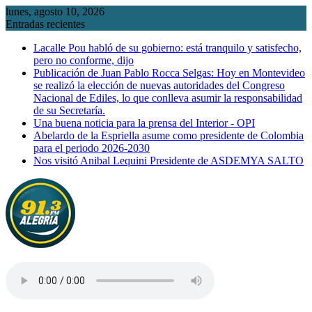
Saltar
lunes, agosto 10, 2026
al
Entradas recientes
contenido
Lacalle Pou habló de su gobierno: está tranquilo y satisfecho,
pero no conforme, dijo
Publicación de Juan Pablo Rocca Selgas: Hoy en Montevideo
se realizó la elección de nuevas autoridades del Congreso
Nacional de Ediles, lo que conlleva asumir la responsabilidad
de su Secretaría.
Una buena noticia para la prensa del Interior - OPI
Abelardo de la Espriella asume como presidente de Colombia
para el periodo 2026-2030
Nos visitó Anibal Lequini Presidente de ASDEMYA SALTO