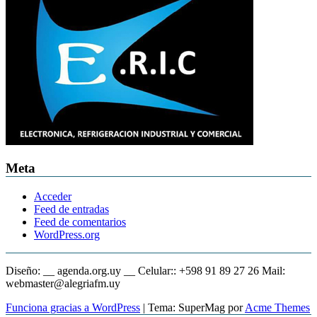
Meta
Acceder
Feed de entradas
Feed de comentarios
WordPress.org
Diseño: __ agenda.org.uy __ Celular:: +598 91 89 27 26 Mail:
webmaster@alegriafm.uy
Funciona gracias a WordPress
|
Tema: SuperMag por
Acme Themes