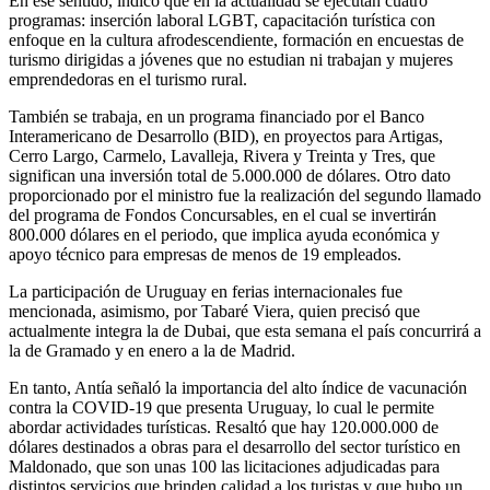
En ese sentido, indicó que en la actualidad se ejecutan cuatro
programas: inserción laboral LGBT, capacitación turística con
enfoque en la cultura afrodescendiente, formación en encuestas de
turismo dirigidas a jóvenes que no estudian ni trabajan y mujeres
emprendedoras en el turismo rural.
También se trabaja, en un programa financiado por el Banco
Interamericano de Desarrollo (BID), en proyectos para Artigas,
Cerro Largo, Carmelo, Lavalleja, Rivera y Treinta y Tres, que
significan una inversión total de 5.000.000 de dólares. Otro dato
proporcionado por el ministro fue la realización del segundo llamado
del programa de Fondos Concursables, en el cual se invertirán
800.000 dólares en el periodo, que implica ayuda económica y
apoyo técnico para empresas de menos de 19 empleados.
La participación de Uruguay en ferias internacionales fue
mencionada, asimismo, por Tabaré Viera, quien precisó que
actualmente integra la de Dubai, que esta semana el país concurrirá a
la de Gramado y en enero a la de Madrid.
En tanto, Antía señaló la importancia del alto índice de vacunación
contra la COVID-19 que presenta Uruguay, lo cual le permite
abordar actividades turísticas. Resaltó que hay 120.000.000 de
dólares destinados a obras para el desarrollo del sector turístico en
Maldonado, que son unas 100 las licitaciones adjudicadas para
distintos servicios que brinden calidad a los turistas y que hubo un