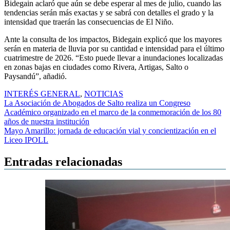
Bidegain aclaró que aún se debe esperar al mes de julio, cuando las
tendencias serán más exactas y se sabrá con detalles el grado y la
intensidad que traerán las consecuencias de El Niño.
Ante la consulta de los impactos, Bidegain explicó que los mayores
serán en materia de lluvia por su cantidad e intensidad para el último
cuatrimestre de 2026. “Esto puede llevar a inundaciones localizadas
en zonas bajas en ciudades como Rivera, Artigas, Salto o
Paysandú”, añadió.
INTERÉS GENERAL
,
NOTICIAS
Navegación
La Asociación de Abogados de Salto realiza un Congreso
Académico organizado en el marco de la conmemoración de los 80
de
años de nuestra institución
entradas
Mayo Amarillo: jornada de educación vial y concientización en el
Liceo IPOLL
Entradas relacionadas