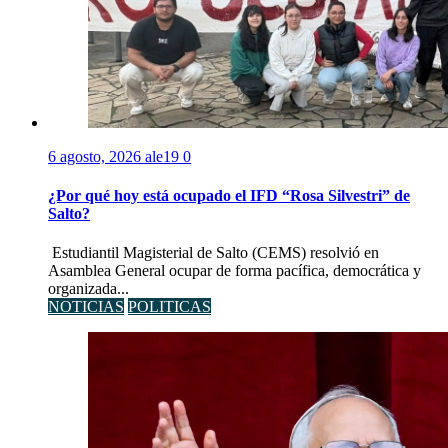
6 agosto, 2026
ale19
0
¿Por qué hoy está ocupado el IFD “Rosa Silvestri” de
Salto?
Estudiantil Magisterial de Salto (CEMS) resolvió en
Asamblea General ocupar de forma pacífica, democrática y
organizada...
NOTICIAS
POLITICAS