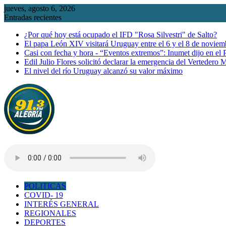
Saltar
jueves, agosto 6, 2026
al
Entradas recientes
contenido
¿Por qué hoy está ocupado el IFD "Rosa Silvestri" de Salto?
El papa León XIV visitará Uruguay entre el 6 y el 8 de noviem
Casi con fecha y hora - “Eventos extremos”: Inumet dijo en el
Edil Julio Flores solicitó declarar la emergencia del Vertedero 
El nivel del río Uruguay alcanzó su valor máximo
POLITICAS
COVID- 19
INTERÉS GENERAL
REGIONALES
DEPORTES