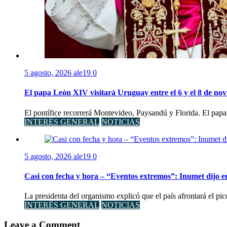
5 agosto, 2026
ale19
0
El papa León XIV visitará Uruguay entre el 6 y el 8 de no
El pontífice recorrerá Montevideo, Paysandú y Florida. El papa
INTERÉS GENERAL
NOTICIAS
5 agosto, 2026
ale19
0
Casi con fecha y hora – “Eventos extremos”: Inumet dijo e
La presidenta del organismo explicó que el país afrontará el pi
INTERÉS GENERAL
NOTICIAS
Leave a Comment