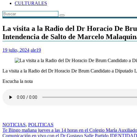
CULTURALES
La visita a la Radio del Dr Horacio De B
Intendencia de Salto de Marcelo Malaquin
19 julio, 2024
ale19
La visita a la Radio del Dr Horacio De Brum Candidato a Diputado Li
Escucha la nota
NOTICIAS
,
POLITICAS
Navegación
Te Bingo mañana jueves a las 14 horas en el Colegio María Auxiliadora
Comunicación en vivo con el Dr Gustavo Salle Partido IDENTIDAD