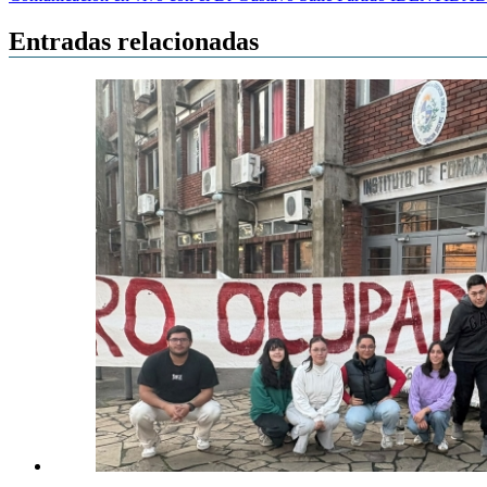
de
entradas
Entradas relacionadas