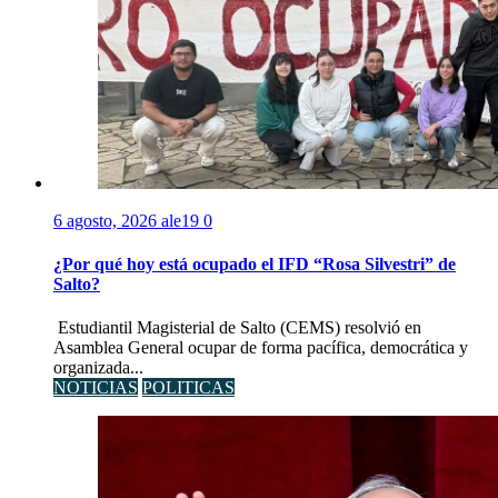
6 agosto, 2026
ale19
0
¿Por qué hoy está ocupado el IFD “Rosa Silvestri” de
Salto?
Estudiantil Magisterial de Salto (CEMS) resolvió en
Asamblea General ocupar de forma pacífica, democrática y
organizada...
NOTICIAS
POLITICAS