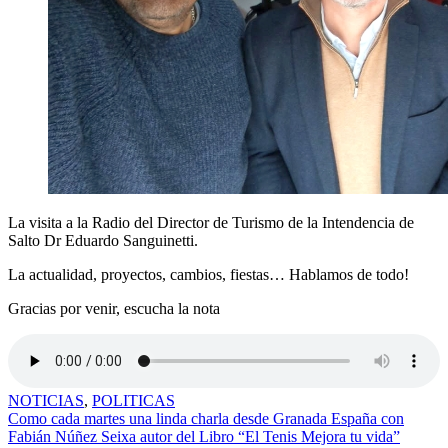
La visita a la Radio del Director de Turismo de la Intendencia de
Salto Dr Eduardo Sanguinetti.
La actualidad, proyectos, cambios, fiestas… Hablamos de todo!
Gracias por venir, escucha la nota
NOTICIAS
,
POLITICAS
Navegación
Como cada martes una linda charla desde Granada España con
Fabián Núñez Seixa autor del Libro “El Tenis Mejora tu vida”