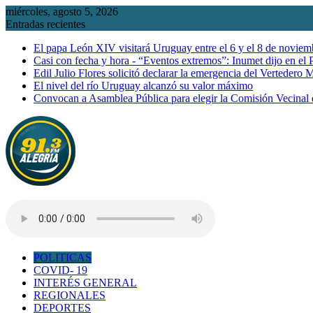
Saltar
miércoles, agosto 5, 2026
al
Entradas recientes
contenido
El papa León XIV visitará Uruguay entre el 6 y el 8 de noviem
Casi con fecha y hora - “Eventos extremos”: Inumet dijo en el
Edil Julio Flores solicitó declarar la emergencia del Vertedero 
El nivel del río Uruguay alcanzó su valor máximo
Convocan a Asamblea Pública para elegir la Comisión Vecinal
POLITICAS
COVID- 19
INTERÉS GENERAL
REGIONALES
DEPORTES