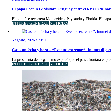
El papa León XIV visitará Uruguay entre el 6 y el 8 de no
El pontífice recorrerá Montevideo, Paysandú y Florida. El papa
INTERÉS GENERAL
NOTICIAS
5 agosto, 2026
ale19
0
Casi con fecha y hora – “Eventos extremos”: Inumet dijo e
La presidenta del organismo explicó que el país afrontará el pi
INTERÉS GENERAL
NOTICIAS