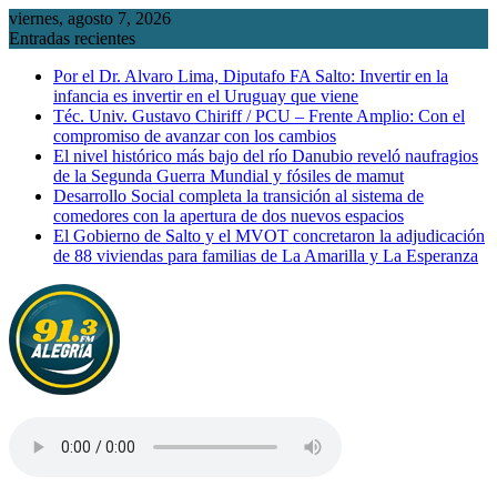
Saltar
viernes, agosto 7, 2026
al
Entradas recientes
contenido
Por el Dr. Alvaro Lima, Diputafo FA Salto: Invertir en la
infancia es invertir en el Uruguay que viene
Téc. Univ. Gustavo Chiriff / PCU – Frente Amplio: Con el
compromiso de avanzar con los cambios
El nivel histórico más bajo del río Danubio reveló naufragios
de la Segunda Guerra Mundial y fósiles de mamut
Desarrollo Social completa la transición al sistema de
comedores con la apertura de dos nuevos espacios
El Gobierno de Salto y el MVOT concretaron la adjudicación
de 88 viviendas para familias de La Amarilla y La Esperanza