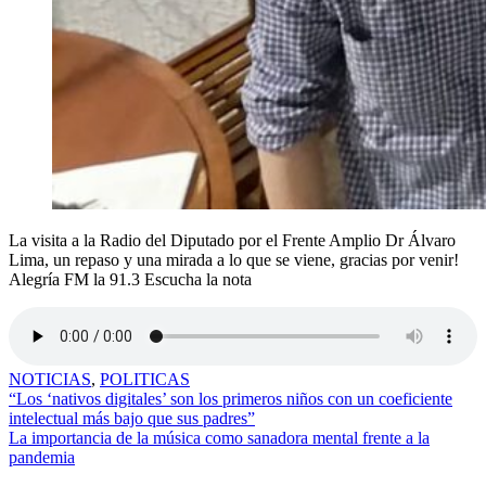
La visita a la Radio del Diputado por el Frente Amplio Dr Álvaro
Lima, un repaso y una mirada a lo que se viene, gracias por venir!
Alegría FM la 91.3 Escucha la nota
NOTICIAS
,
POLITICAS
Navegación
“Los ‘nativos digitales’ son los primeros niños con un coeficiente
intelectual más bajo que sus padres”
de
La importancia de la música como sanadora mental frente a la
entradas
pandemia