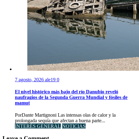
7 agosto, 2026
ale19
0
El nivel histórico más bajo del río Danubio reveló
naufragios de la Segunda Guerra Mundial y fósiles de
mamut
PorDante Martignoni Las intensas olas de calor y la
prolongada sequía que afectan a buena parte...
INTERÉS GENERAL
NOTICIAS
Leave a Comment