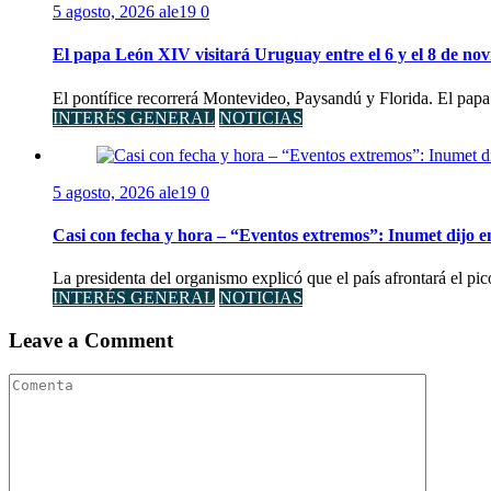
5 agosto, 2026
ale19
0
El papa León XIV visitará Uruguay entre el 6 y el 8 de no
El pontífice recorrerá Montevideo, Paysandú y Florida. El papa
INTERÉS GENERAL
NOTICIAS
5 agosto, 2026
ale19
0
Casi con fecha y hora – “Eventos extremos”: Inumet dijo e
La presidenta del organismo explicó que el país afrontará el pi
INTERÉS GENERAL
NOTICIAS
Leave a Comment