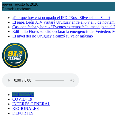
Saltar
jueves, agosto 6, 2026
al
Entradas recientes
contenido
¿Por qué hoy está ocupado el IFD "Rosa Silvestri" de Salto?
El papa León XIV visitará Uruguay entre el 6 y el 8 de noviem
Casi con fecha y hora - “Eventos extremos”: Inumet dijo en el
Edil Julio Flores solicitó declarar la emergencia del Vertedero 
El nivel del río Uruguay alcanzó su valor máximo
POLITICAS
COVID- 19
INTERÉS GENERAL
REGIONALES
DEPORTES