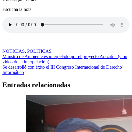
Escucha la nota
NOTICIAS
,
POLITICAS
Navegación
Ministro de Ambiente es interpelado por el proyecto Arazatí – (Con
video de la interpelación)
de
Se desarrolló con éxito el III Congreso Internacional de Derecho
entradas
Informático
Entradas relacionadas