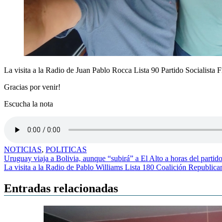
La visita a la Radio de Juan Pablo Rocca Lista 90 Partido Socialista
Gracias por venir!
Escucha la nota
NOTICIAS
,
POLITICAS
Navegación
Uruguay viaja a Bolivia, aunque “subirá” a El Alto a horas del partid
La visita a la Radio de Pablo Williams Lista 180 Coalición Republica
de
entradas
Entradas relacionadas