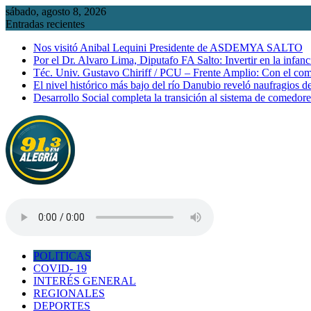
Saltar
sábado, agosto 8, 2026
al
Entradas recientes
contenido
Nos visitó Anibal Lequini Presidente de ASDEMYA SALTO
Por el Dr. Alvaro Lima, Diputafo FA Salto: Invertir en la infanc
Téc. Univ. Gustavo Chiriff / PCU – Frente Amplio: Con el co
El nivel histórico más bajo del río Danubio reveló naufragios 
Desarrollo Social completa la transición al sistema de comedor
POLITICAS
COVID- 19
INTERÉS GENERAL
REGIONALES
DEPORTES