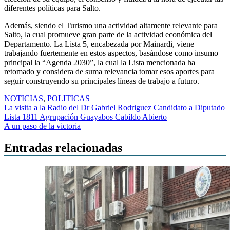
diferentes políticas para Salto.
Además, siendo el Turismo una actividad altamente relevante para
Salto, la cual promueve gran parte de la actividad económica del
Departamento. La Lista 5, encabezada por Mainardi, viene
trabajando fuertemente en estos aspectos, basándose como insumo
principal la “Agenda 2030”, la cual la Lista mencionada ha
retomado y considera de suma relevancia tomar esos aportes para
seguir construyendo su principales líneas de trabajo a futuro.
NOTICIAS
,
POLITICAS
Navegación
La visita a la Radio del Dr Gabriel Rodriguez Candidato a Diputado
Lista 1811 Agrupación Guayabos Cabildo Abierto
de
A un paso de la victoria
entradas
Entradas relacionadas