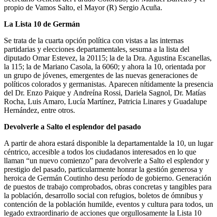
propio de Vamos Salto, el Mayor (R) Sergio Acuña.
La Lista 10 de Germán
Se trata de la cuarta opción política con vistas a las internas
partidarias y elecciones departamentales, sesuma a la lista del
diputado Omar Estevez, la 20115; la de la Dra. Agustina Escanellas,
la 115; la de Mariano Casola, la 6060; y ahora la 10, orientada por
un grupo de jóvenes, emergentes de las nuevas generaciones de
políticos colorados y germanistas. Aparecen nítidamente la presencia
del Dr. Enzo Paique y Andreína Rossi, Dariela Sagnol, Dr. Matías
Rocha, Luis Amaro, Lucía Martínez, Patricia Linares y Guadalupe
Hernández, entre otros.
Devolverle a Salto el esplendor del pasado
A partir de ahora estará disponible la departamentalde la 10, un lugar
céntrico, accesible a todos los ciudadanos interesados en lo que
llaman “un nuevo comienzo” para devolverle a Salto el esplendor y
prestigio del pasado, particularmente honrar
la gestión generosa y
heroica de Germán Coutinho desu período de gobierno. Generación
de puestos de trabajo comprobados, obras concretas y tangibles para
la población, desarrollo social con refugios, boletos de ómnibus y
contención de la población humilde, eventos y cultura para todos, un
legado extraordinario de acciones que orgullosamente la Lista 10