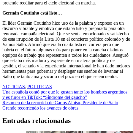
pretende reeditar para el ciclo electoral en marcha.
Germán Coutinho está listo…
El líder Germán Coutinho hizo uso de la palabra y expreso en un
discurso vibrante y emotivo que estaba listo y preparado para otra
renovada campaña electoral. Que se sentía emocionado y satisfecho
de esta irrupción de la Lista 10 en el concierto político colorado y de
Vamos Salto. Afirmó que era la cuarta lista en carrera pero que
habría en el futuro algunas más para poner en la cancha distintos
equipos de trabajo que representen a todos los ciudadanos. Aseguró
que estaba más maduro y experiente en materia política y de
gestión, el senado y la experiencia internacional le han dado mejores
herramientas para gobernar y desplegar sus sueños de levantar al
Salto que tanto ama y sacarlo del pozo en el que se encuentra.
NOTICIAS
,
POLITICAS
Navegación
Una española contó por qué le gustan tanto los hombres argentinos
y es furor en TikTok: “Síndrome del gaucho”
de
Resumen de la recorrida de Carlos Albisu, Presidente de Salto
entradas
Grande recorriendo los avances de obras.
Entradas relacionadas